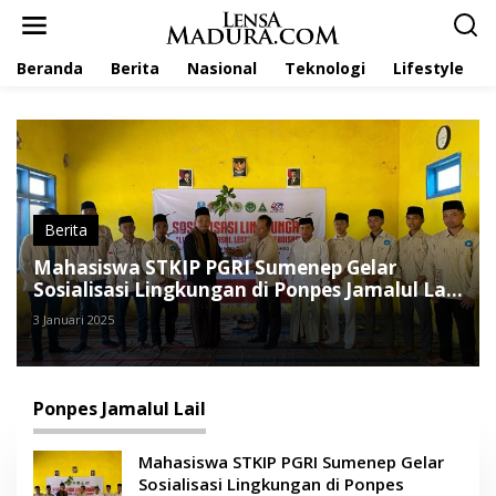
L
e
w
Beranda
Berita
Nasional
Teknologi
Lifestyle
a
t
i
k
e
k
o
n
t
Berita
e
Mahasiswa STKIP PGRI Sumenep Gelar
n
Sosialisasi Lingkungan di Ponpes Jamalul Lail
Gadu Timur
3 Januari 2025
Ponpes Jamalul Lail
Mahasiswa STKIP PGRI Sumenep Gelar
Sosialisasi Lingkungan di Ponpes