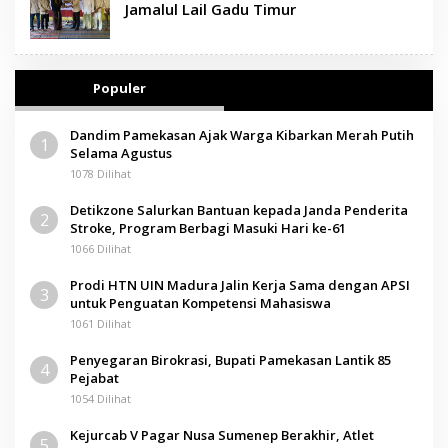
Jamalul Lail Gadu Timur
Populer
Dandim Pamekasan Ajak Warga Kibarkan Merah Putih
1
Selama Agustus
1078 Dilihat
Detikzone Salurkan Bantuan kepada Janda Penderita
2
Stroke, Program Berbagi Masuki Hari ke-61
1066 Dilihat
Prodi HTN UIN Madura Jalin Kerja Sama dengan APSI
3
untuk Penguatan Kompetensi Mahasiswa
1061 Dilihat
Penyegaran Birokrasi, Bupati Pamekasan Lantik 85
4
Pejabat
1054 Dilihat
Kejurcab V Pagar Nusa Sumenep Berakhir, Atlet
5