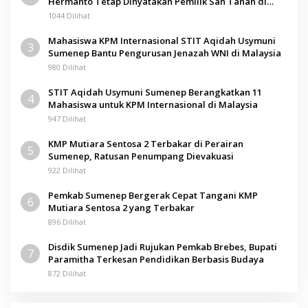
Hermanto Tetap Dinyatakan Pemilik Sah Tanah di
Pamolokan
1044 Dilihat
Mahasiswa KPM Internasional STIT Aqidah Usymuni
3
Sumenep Bantu Pengurusan Jenazah WNI di Malaysia
980 Dilihat
STIT Aqidah Usymuni Sumenep Berangkatkan 11
4
Mahasiswa untuk KPM Internasional di Malaysia
947 Dilihat
KMP Mutiara Sentosa 2 Terbakar di Perairan
5
Sumenep, Ratusan Penumpang Dievakuasi
922 Dilihat
Pemkab Sumenep Bergerak Cepat Tangani KMP
6
Mutiara Sentosa 2 yang Terbakar
896 Dilihat
Disdik Sumenep Jadi Rujukan Pemkab Brebes, Bupati
7
Paramitha Terkesan Pendidikan Berbasis Budaya
872 Dilihat