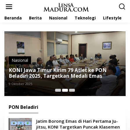
L
e
w
Beranda
Berita
Nasional
Teknologi
Lifestyle
a
t
i
k
e
k
o
n
t
Nasional
e
KONI Jawa Timur Kirim 79 Atlet ke PON
n
Beladiri 2025, Targetkan Medali Emas
9 Oktober 2025
PON Beladiri
Jatim Borong Emas di Hari Pertama Ju-
jitsu, KONI Targetkan Puncak Klasemen