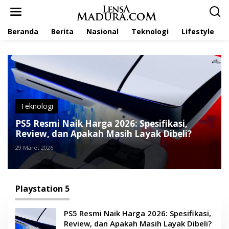
L
e
w
Beranda
Berita
Nasional
Teknologi
Lifestyle
a
t
i
k
e
k
o
n
t
Teknologi
e
PS5 Resmi Naik Harga 2026: Spesifikasi,
n
Review, dan Apakah Masih Layak Dibeli?
29 Maret 2026
Playstation 5
PS5 Resmi Naik Harga 2026: Spesifikasi,
Review, dan Apakah Masih Layak Dibeli?