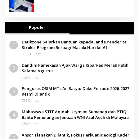
Populer
Detikzone Salurkan Bantuan kepada Janda Penderita
1
Stroke, Program Berbagi Masuki Hari ke-61
1055 Dilihat
Dandim Pamekasan Ajak Warga Kibarkan Merah Putih
2
Selama Agustus
852 Dilihat
Pengurus OSIM MTs Ar-Rasyid Duko Periode 2026-2027
3
Resmi Dilantik
776 Dilihat
Mahasiswa STIT Aqidah Usymuni Sumenep dan PTIQ
4
Bantu Pemulangan Jenazah WNI Asal Aceh di Malaysia
759 Dilihat
Ansor Tlanakan Dilantik, Fokus Perkuat Ideologi Kader
5