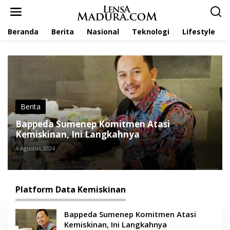
L
e
w
Beranda
Berita
Nasional
Teknologi
Lifestyle
a
t
i
k
e
k
o
n
t
Berita
e
Bappeda Sumenep Komitmen Atasi
n
Kemiskinan, Ini Langkahnya
4 Agustus 2024
Platform Data Kemiskinan
Bappeda Sumenep Komitmen Atasi
Kemiskinan, Ini Langkahnya