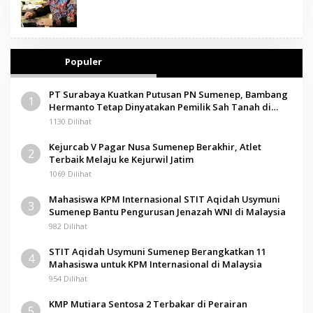
Populer
PT Surabaya Kuatkan Putusan PN Sumenep, Bambang
1
Hermanto Tetap Dinyatakan Pemilik Sah Tanah di
Pamolokan
1130 Dilihat
Kejurcab V Pagar Nusa Sumenep Berakhir, Atlet
2
Terbaik Melaju ke Kejurwil Jatim
1069 Dilihat
Mahasiswa KPM Internasional STIT Aqidah Usymuni
3
Sumenep Bantu Pengurusan Jenazah WNI di Malaysia
982 Dilihat
STIT Aqidah Usymuni Sumenep Berangkatkan 11
4
Mahasiswa untuk KPM Internasional di Malaysia
954 Dilihat
KMP Mutiara Sentosa 2 Terbakar di Perairan
5