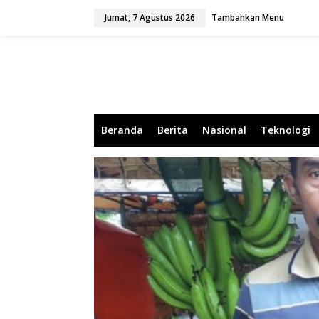
L
Jumat, 7 Agustus 2026
Tambahkan Menu
e
w
a
t
i
k
e
k
o
Beranda
Berita
Nasional
Teknologi
n
t
e
n