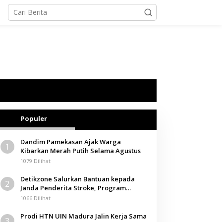
Populer
Dandim Pamekasan Ajak Warga
1
Kibarkan Merah Putih Selama Agustus
1079 Dilihat
Detikzone Salurkan Bantuan kepada
2
Janda Penderita Stroke, Program
Berbagi Masuki Hari ke-61
1066 Dilihat
Prodi HTN UIN Madura Jalin Kerja Sama
3