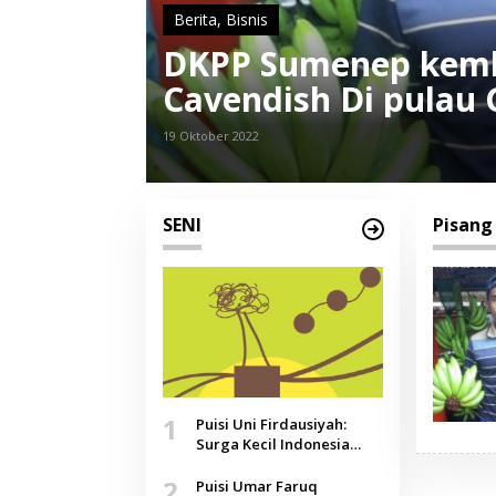
Berita
,
Bisnis
DKPP Sumenep kemba
Cavendish Di pulau G
19 Oktober 2022
SENI
Pisang
1
Puisi Uni Firdausiyah:
Surga Kecil Indonesia
yang Tak Lagi Perawan,
2
Doa yang Jauh, Narasi
Puisi Umar Faruq