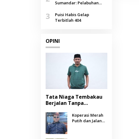
Agustus
Sumandar: Pelabuhan
Pasongsongan, Salopeng,
3
Selendang Benang Merah
Puisi Habis Gelap
Lombang
Terbitlah 404
OPINI
Tata Niaga Tembakau
Berjalan Tanpa
Instrumen, Benarkah
Negara Berpihak
Koperasi Merah
Putih dan Jalan
kepada Petani?
Panjang Menuju
Kesejahteraan