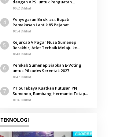
dengan APSI untuk Penguatan
Kompetensi Mahasiswa
1062 Dilihat
Penyegaran Birokrasi, Bupati
4
Pamekasan Lantik 85 Pejabat
1054 Dilihat
Kejurcab V Pagar Nusa Sumenep
5
Berakhir, Atlet Terbaik Melaju ke
Kejurwil Jatim
1048 Dilihat
Pemkab Sumenep Siapkan E-Voting
6
untuk Pilkades Serentak 2027
1047 Dilihat
PT Surabaya Kuatkan Putusan PN
7
Sumenep, Bambang Hermanto Tetap
Dinyatakan Pemilik Sah Tanah di
1016 Dilihat
Pamolokan
TEKNOLOGI