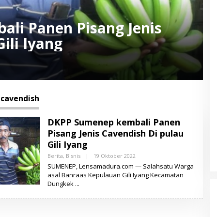
li Panen Pisang Jenis
ili Iyang
 cavendish
DKPP Sumenep kembali Panen
Pisang Jenis Cavendish Di pulau
Gili Iyang
Berita
,
Bisnis
|
19 Oktober 2022
O
L
SUMENEP, Lensamadura.com — Salahsatu Warga
E
asal Banraas Kepulauan Gili Iyang Kecamatan
H
Dungkek
T
O
I
F
U
R