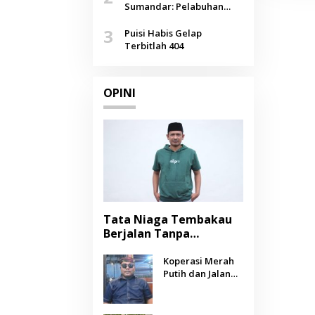
Agustus
Sumandar: Pelabuhan
Pasongsongan, Salopeng,
3
Selendang Benang Merah
Puisi Habis Gelap
Lombang
Terbitlah 404
OPINI
Tata Niaga Tembakau
Berjalan Tanpa
Instrumen, Benarkah
Negara Berpihak
Koperasi Merah
Putih dan Jalan
kepada Petani?
Panjang Menuju
Kesejahteraan