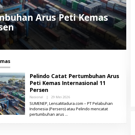
umbuhan Arus Peti Kemas
rsen
emas
Pelindo Catat Pertumbuhan Arus
Peti Kemas Internasional 11
Persen
Nasional
|
29 Mei 2026
O
L
SUMENEP, LensaMadura.com – PT Pelabuhan
E
Indonesia (Persero) atau Pelindo mencatat
H
pertumbuhan arus
L
E
N
S
A
M