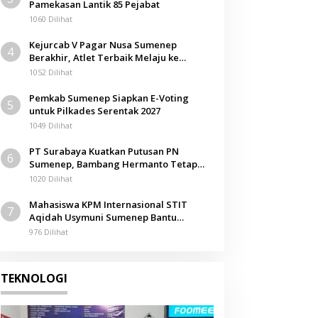
Pamekasan Lantik 85 Pejabat
1060 Dilihat
Kejurcab V Pagar Nusa Sumenep
4
Berakhir, Atlet Terbaik Melaju ke
Kejurwil Jatim
1052 Dilihat
Pemkab Sumenep Siapkan E-Voting
5
untuk Pilkades Serentak 2027
1049 Dilihat
PT Surabaya Kuatkan Putusan PN
6
Sumenep, Bambang Hermanto Tetap
Dinyatakan Pemilik Sah Tanah di
1020 Dilihat
Pamolokan
Mahasiswa KPM Internasional STIT
7
Aqidah Usymuni Sumenep Bantu
Pengurusan Jenazah WNI di Malaysia
976 Dilihat
TEKNOLOGI