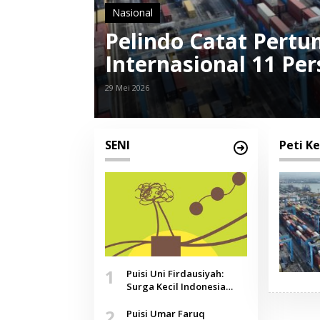
Nasional
Pelindo Catat Pert
Internasional 11 Pe
29 Mei 2026
SENI
Peti K
1
Puisi Uni Firdausiyah:
Surga Kecil Indonesia
yang Tak Lagi Perawan,
2
Doa yang Jauh, Narasi
Puisi Umar Faruq