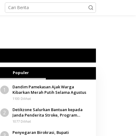
Populer
Dandim Pamekasan Ajak Warga
1
Kibarkan Merah Putih Selama Agustus
1100 Dilihat
Detikzone Salurkan Bantuan kepada
2
Janda Penderita Stroke, Program
Berbagi Masuki Hari ke-61
1077 Dilihat
Penyegaran Birokrasi, Bupati
3