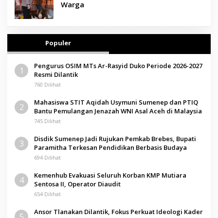
Warga
Populer
Pengurus OSIM MTs Ar-Rasyid Duko Periode 2026-2027
1
Resmi Dilantik
760 Dilihat
Mahasiswa STIT Aqidah Usymuni Sumenep dan PTIQ
2
Bantu Pemulangan Jenazah WNI Asal Aceh di Malaysia
745 Dilihat
Disdik Sumenep Jadi Rujukan Pemkab Brebes, Bupati
3
Paramitha Terkesan Pendidikan Berbasis Budaya
694 Dilihat
Kemenhub Evakuasi Seluruh Korban KMP Mutiara
4
Sentosa II, Operator Diaudit
654 Dilihat
Ansor Tlanakan Dilantik, Fokus Perkuat Ideologi Kader
5