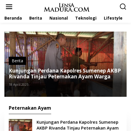
L
e
w
Beranda
Berita
Nasional
Teknologi
Lifestyle
a
t
i
k
e
k
o
n
t
Berita
e
Kunjungan Perdana Kapolres Sumenep AKBP
n
Rivanda Tinjau Peternakan Ayam Warga
18 April 2025
Peternakan Ayam
Kunjungan Perdana Kapolres Sumenep
AKBP Rivanda Tinjau Peternakan Ayam