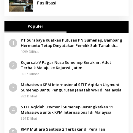
Fasilitasi
Populer
PT Surabaya Kuatkan Putusan PN Sumenep, Bambang
1
Hermanto Tetap Dinyatakan Pemilik Sah Tanah di
Pamolokan
1099 Dilihat
Kejurcab V Pagar Nusa Sumenep Berakhir, Atlet
2
Terbaik Melaju ke Kejurwil Jatim
1067 Dilihat
Mahasiswa KPM Internasional STIT Aqidah Usymuni
3
Sumenep Bantu Pengurusan Jenazah WNI di Malaysia
982 Dilihat
STIT Aqidah Usymuni Sumenep Berangkatkan 11
4
Mahasiswa untuk KPM Internasional di Malaysia
954 Dilihat
KMP Mutiara Sentosa 2 Terbakar di Perairan
5