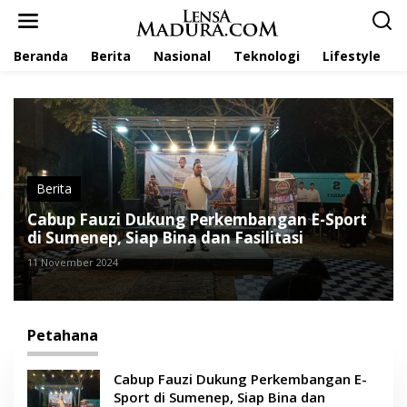
L
e
w
Beranda
Berita
Nasional
Teknologi
Lifestyle
a
t
i
k
e
k
o
n
t
Berita
e
Cabup Fauzi Dukung Perkembangan E-Sport
n
di Sumenep, Siap Bina dan Fasilitasi
11 November 2024
Petahana
Cabup Fauzi Dukung Perkembangan E-
Sport di Sumenep, Siap Bina dan