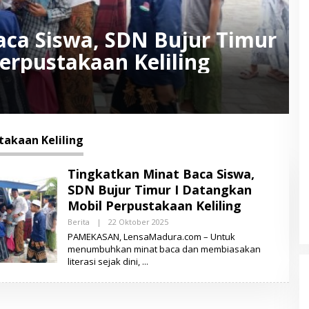
aca Siswa, SDN Bujur Timur
erpustakaan Keliling
takaan Keliling
Tingkatkan Minat Baca Siswa,
SDN Bujur Timur I Datangkan
Mobil Perpustakaan Keliling
Berita
|
22 Oktober 2025
O
L
PAMEKASAN, LensaMadura.com – Untuk
E
menumbuhkan minat baca dan membiasakan
H
literasi sejak dini,
L
E
N
S
A
M