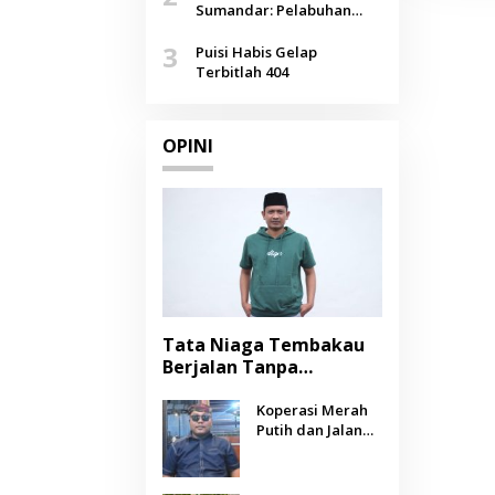
Agustus
Sumandar: Pelabuhan
Pasongsongan, Salopeng,
3
Selendang Benang Merah
Puisi Habis Gelap
Lombang
Terbitlah 404
OPINI
Tata Niaga Tembakau
Berjalan Tanpa
Instrumen, Benarkah
Negara Berpihak
Koperasi Merah
Putih dan Jalan
kepada Petani?
Panjang Menuju
Kesejahteraan