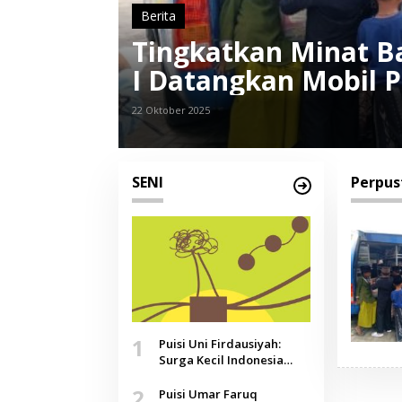
Berita
Tingkatkan Minat B
I Datangkan Mobil P
22 Oktober 2025
SENI
Perpus
1
Puisi Uni Firdausiyah:
Surga Kecil Indonesia
yang Tak Lagi Perawan,
2
Doa yang Jauh, Narasi
Puisi Umar Faruq