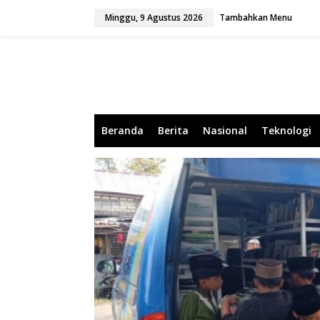
L
Minggu, 9 Agustus 2026
Tambahkan Menu
e
w
a
t
i
k
e
k
o
Beranda
Berita
Nasional
Teknologi
n
t
e
n