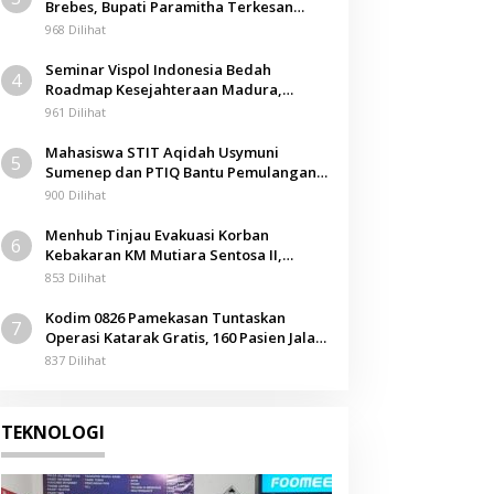
Brebes, Bupati Paramitha Terkesan
Pendidikan Berbasis Budaya
968 Dilihat
Seminar Vispol Indonesia Bedah
4
Roadmap Kesejahteraan Madura,
Pendidikan dan Hilirisasi Jadi Kunci
961 Dilihat
Mahasiswa STIT Aqidah Usymuni
5
Sumenep dan PTIQ Bantu Pemulangan
Jenazah WNI Asal Aceh di Malaysia
900 Dilihat
Menhub Tinjau Evakuasi Korban
6
Kebakaran KM Mutiara Sentosa II,
Apresiasi Respons Cepat Pemkab
853 Dilihat
Sumenep
Kodim 0826 Pamekasan Tuntaskan
7
Operasi Katarak Gratis, 160 Pasien Jalani
Tindakan Medis
837 Dilihat
TEKNOLOGI