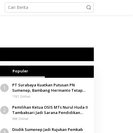
Populer
PT Surabaya Kuatkan Putusan PN
1
Sumenep, Bambang Hermanto Tetap
Dinyatakan Pemilik Sah Tanah di
1181 Dilihat
Pamolokan
Pemilihan Ketua OSIS MTs Nurul Huda II
2
Tambaksari Jadi Sarana Pendidikan
Demokrasi bagi Siswa
988 Dilihat
Disdik Sumenep Jadi Rujukan Pemkab
3