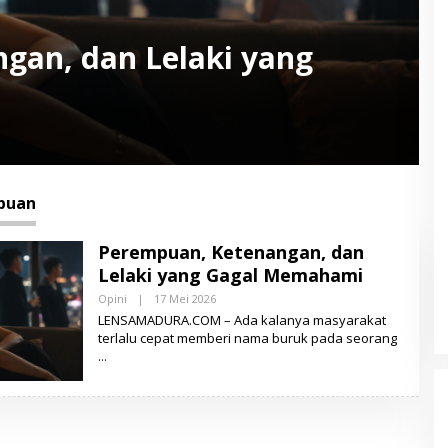
gan, dan Lelaki yang
puan
Perempuan, Ketenangan, dan
Lelaki yang Gagal Memahami
Opini
|
17 Mei 2026
O
L
LENSAMADURA.COM – Ada kalanya masyarakat
E
terlalu cepat memberi nama buruk pada seorang
H
L
E
N
S
A
M
A