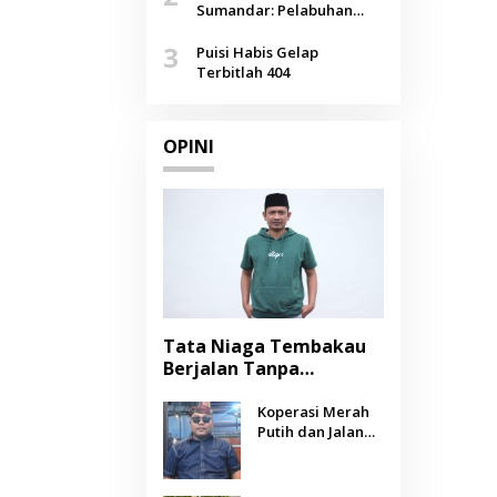
Agustus
Sumandar: Pelabuhan
Pasongsongan, Salopeng,
3
Selendang Benang Merah
Puisi Habis Gelap
Lombang
Terbitlah 404
OPINI
Tata Niaga Tembakau
Berjalan Tanpa
Instrumen, Benarkah
Negara Berpihak
Koperasi Merah
Putih dan Jalan
kepada Petani?
Panjang Menuju
Kesejahteraan