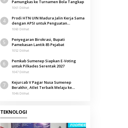
Pamungkas ke Turnamen Bola Tangkap
1061 Dilihat
Prodi HTN UIN Madura Jalin Kerja Sama
4
dengan APSI untuk Penguatan
Kompetensi Mahasiswa
1060 Dilihat
Penyegaran Birokrasi, Bupati
5
Pamekasan Lantik 85 Pejabat
1052 Dilihat
Pemkab Sumenep Siapkan E-Voting
6
untuk Pilkades Serentak 2027
1047 Dilihat
Kejurcab V Pagar Nusa Sumenep
7
Berakhir, Atlet Terbaik Melaju ke
Kejurwil Jatim
1046 Dilihat
TEKNOLOGI