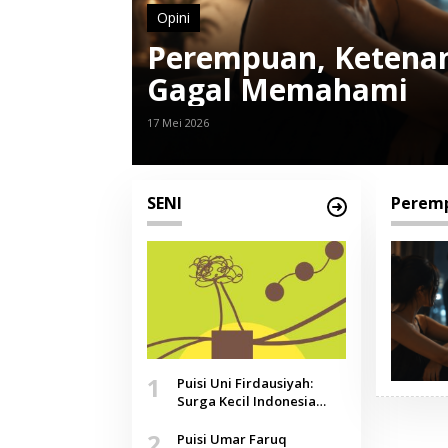
Opini
Perempuan, Ketenan
Gagal Memahami
17 Mei 2026
SENI
Perem
1
Puisi Uni Firdausiyah:
Surga Kecil Indonesia
yang Tak Lagi Perawan,
2
Doa yang Jauh, Narasi
Puisi Umar Faruq