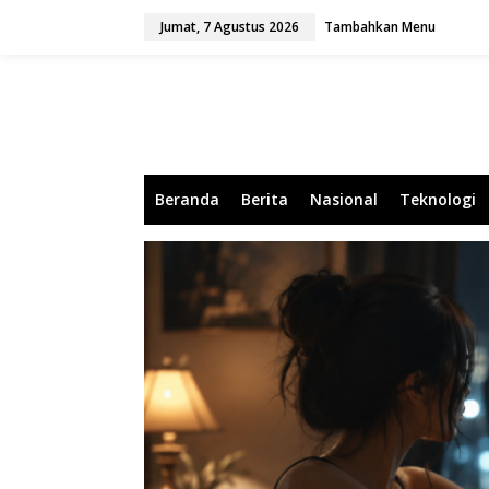
L
Jumat, 7 Agustus 2026
Tambahkan Menu
e
w
a
t
i
k
e
k
o
Beranda
Berita
Nasional
Teknologi
n
t
e
n