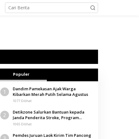
Populer
Dandim Pamekasan Ajak Warga
1
Kibarkan Merah Putih Selama Agustus
1077 Dilihat
Detikzone Salurkan Bantuan kepada
2
Janda Penderita Stroke, Program
Berbagi Masuki Hari ke-61
1065 Dilihat
Pemdes Juruan Laok Kirim Tim Pancong
3