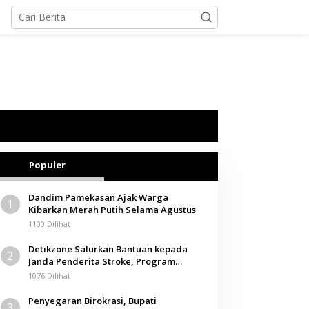
Populer
Dandim Pamekasan Ajak Warga
1
Kibarkan Merah Putih Selama Agustus
1100 Dilihat
Detikzone Salurkan Bantuan kepada
2
Janda Penderita Stroke, Program
Berbagi Masuki Hari ke-61
1076 Dilihat
Penyegaran Birokrasi, Bupati
3