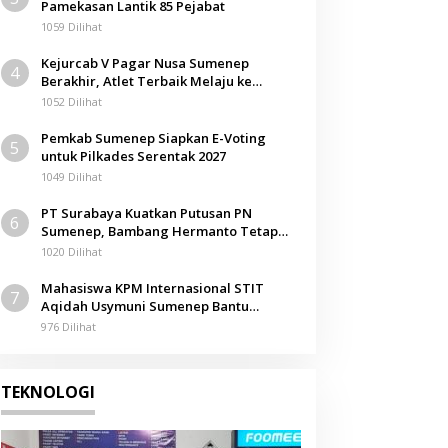
Pamekasan Lantik 85 Pejabat
1059 Dilihat
Kejurcab V Pagar Nusa Sumenep
4
Berakhir, Atlet Terbaik Melaju ke
Kejurwil Jatim
1052 Dilihat
Pemkab Sumenep Siapkan E-Voting
5
untuk Pilkades Serentak 2027
1049 Dilihat
PT Surabaya Kuatkan Putusan PN
6
Sumenep, Bambang Hermanto Tetap
Dinyatakan Pemilik Sah Tanah di
1020 Dilihat
Pamolokan
Mahasiswa KPM Internasional STIT
7
Aqidah Usymuni Sumenep Bantu
Pengurusan Jenazah WNI di Malaysia
976 Dilihat
TEKNOLOGI