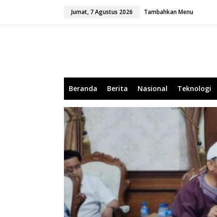
L
Jumat, 7 Agustus 2026
Tambahkan Menu
e
w
a
t
i
k
e
k
o
Beranda
Berita
Nasional
Teknologi
n
t
e
n