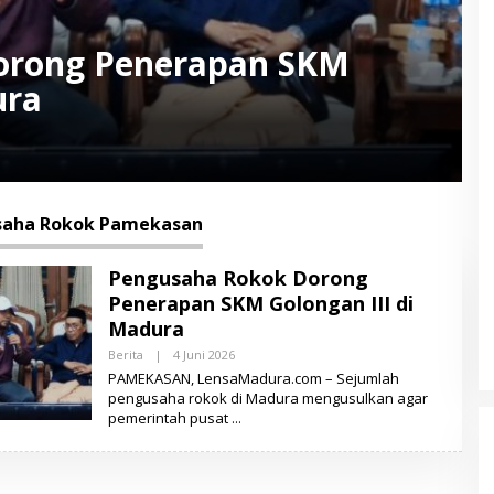
orong Penerapan SKM
ura
saha Rokok Pamekasan
Pengusaha Rokok Dorong
Penerapan SKM Golongan III di
Madura
Berita
|
4 Juni 2026
O
L
PAMEKASAN, LensaMadura.com – Sejumlah
E
pengusaha rokok di Madura mengusulkan agar
H
pemerintah pusat
L
E
N
S
A
M