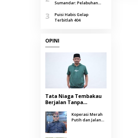
Agustus
Sumandar: Pelabuhan
Pasongsongan, Salopeng,
3
Selendang Benang Merah
Puisi Habis Gelap
Lombang
Terbitlah 404
OPINI
Tata Niaga Tembakau
Berjalan Tanpa
Instrumen, Benarkah
Negara Berpihak
Koperasi Merah
Putih dan Jalan
kepada Petani?
Panjang Menuju
Kesejahteraan