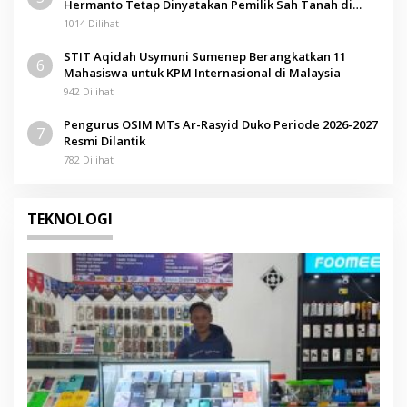
Hermanto Tetap Dinyatakan Pemilik Sah Tanah di
Pamolokan
1014 Dilihat
STIT Aqidah Usymuni Sumenep Berangkatkan 11
6
Mahasiswa untuk KPM Internasional di Malaysia
942 Dilihat
Pengurus OSIM MTs Ar-Rasyid Duko Periode 2026-2027
7
Resmi Dilantik
782 Dilihat
TEKNOLOGI