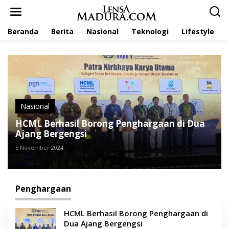
L
e
w
Beranda
Berita
Nasional
Teknologi
Lifestyle
a
t
i
k
e
k
o
n
t
Nasional
e
HCML Berhasil Borong Penghargaan di Dua
n
Ajang Bergengsi
5 November 2024
Penghargaan
HCML Berhasil Borong Penghargaan di
Dua Ajang Bergengsi