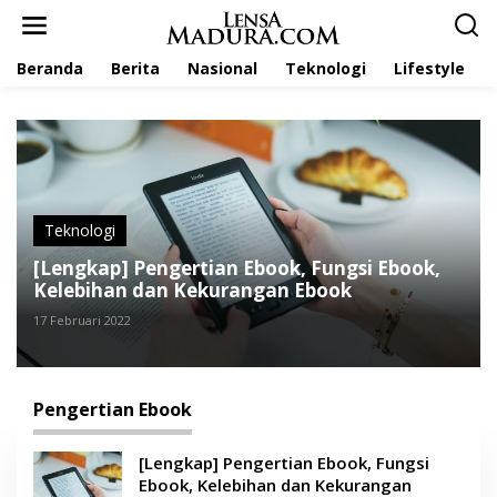
L
e
w
Beranda
Berita
Nasional
Teknologi
Lifestyle
a
t
i
k
e
k
o
n
t
Teknologi
e
[Lengkap] Pengertian Ebook, Fungsi Ebook,
n
Kelebihan dan Kekurangan Ebook
17 Februari 2022
Pengertian Ebook
[Lengkap] Pengertian Ebook, Fungsi
Ebook, Kelebihan dan Kekurangan