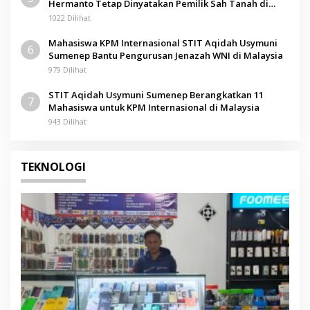
Hermanto Tetap Dinyatakan Pemilik Sah Tanah di
Pamolokan
1022 Dilihat
Mahasiswa KPM Internasional STIT Aqidah Usymuni
6
Sumenep Bantu Pengurusan Jenazah WNI di Malaysia
979 Dilihat
STIT Aqidah Usymuni Sumenep Berangkatkan 11
7
Mahasiswa untuk KPM Internasional di Malaysia
943 Dilihat
TEKNOLOGI