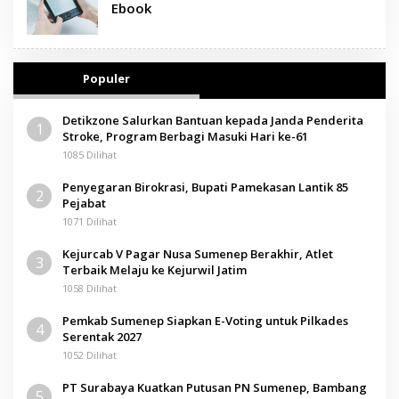
Ebook
Populer
Detikzone Salurkan Bantuan kepada Janda Penderita
1
Stroke, Program Berbagi Masuki Hari ke-61
1085 Dilihat
Penyegaran Birokrasi, Bupati Pamekasan Lantik 85
2
Pejabat
1071 Dilihat
Kejurcab V Pagar Nusa Sumenep Berakhir, Atlet
3
Terbaik Melaju ke Kejurwil Jatim
1058 Dilihat
Pemkab Sumenep Siapkan E-Voting untuk Pilkades
4
Serentak 2027
1052 Dilihat
PT Surabaya Kuatkan Putusan PN Sumenep, Bambang
5