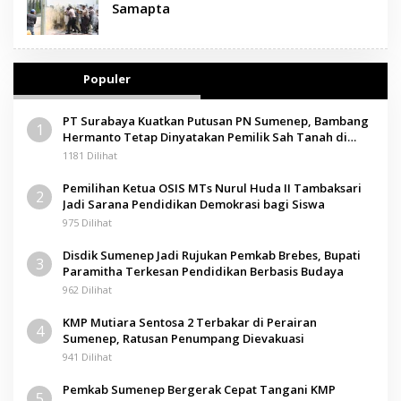
Samapta
Populer
PT Surabaya Kuatkan Putusan PN Sumenep, Bambang
1
Hermanto Tetap Dinyatakan Pemilik Sah Tanah di
Pamolokan
1181 Dilihat
Pemilihan Ketua OSIS MTs Nurul Huda II Tambaksari
2
Jadi Sarana Pendidikan Demokrasi bagi Siswa
975 Dilihat
Disdik Sumenep Jadi Rujukan Pemkab Brebes, Bupati
3
Paramitha Terkesan Pendidikan Berbasis Budaya
962 Dilihat
KMP Mutiara Sentosa 2 Terbakar di Perairan
4
Sumenep, Ratusan Penumpang Dievakuasi
941 Dilihat
Pemkab Sumenep Bergerak Cepat Tangani KMP
5