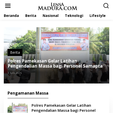
L
e
w
Beranda
Berita
Nasional
Teknologi
Lifestyle
a
t
i
k
e
k
o
n
t
Berita
e
Polres Pamekasan Gelar Latihan
n
Pengendalian Massa bagi Personel Samapta
3 Juni 2026
Pengamanan Massa
Polres Pamekasan Gelar Latihan
Pengendalian Massa bagi Personel