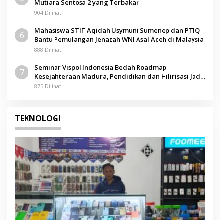
Mutiara Sentosa 2 yang Terbakar
904 Dilihat
Mahasiswa STIT Aqidah Usymuni Sumenep dan PTIQ
6
Bantu Pemulangan Jenazah WNI Asal Aceh di Malaysia
888 Dilihat
Seminar Vispol Indonesia Bedah Roadmap
7
Kesejahteraan Madura, Pendidikan dan Hilirisasi Jadi
Kunci
875 Dilihat
TEKNOLOGI