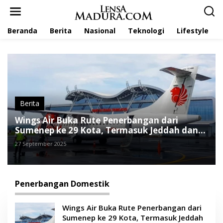
L
e
w
Beranda
Berita
Nasional
Teknologi
Lifestyle
a
t
i
k
e
k
o
n
t
Berita
e
Wings Air Buka Rute Penerbangan dari
n
Sumenep ke 29 Kota, Termasuk Jeddah dan
Kuala Lumpur
27 September 2025
Penerbangan Domestik
Wings Air Buka Rute Penerbangan dari
Sumenep ke 29 Kota, Termasuk Jeddah