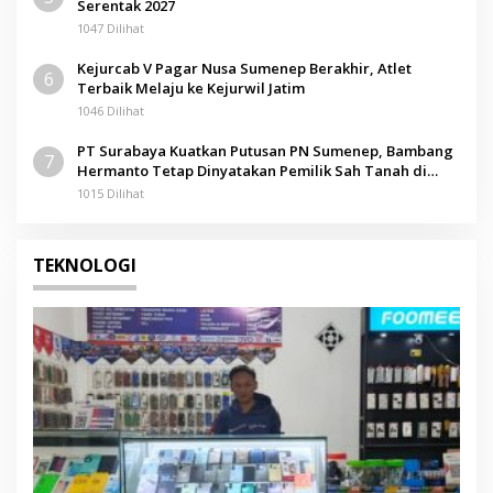
Serentak 2027
1047 Dilihat
Kejurcab V Pagar Nusa Sumenep Berakhir, Atlet
6
Terbaik Melaju ke Kejurwil Jatim
1046 Dilihat
PT Surabaya Kuatkan Putusan PN Sumenep, Bambang
7
Hermanto Tetap Dinyatakan Pemilik Sah Tanah di
Pamolokan
1015 Dilihat
TEKNOLOGI