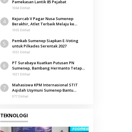
Pamekasan Lantik 85 Pejabat
1064 Dilihat
Kejurcab V Pagar Nusa Sumenep
4
Berakhir, Atlet Terbaik Melaju ke
Kejurwil Jatim
1055 Dilihat
Pemkab Sumenep Siapkan E-Voting
5
untuk Pilkades Serentak 2027
1051 Dilihat
PT Surabaya Kuatkan Putusan PN
6
Sumenep, Bambang Hermanto Tetap
Dinyatakan Pemilik Sah Tanah di
1021 Dilihat
Pamolokan
Mahasiswa KPM Internasional STIT
7
Aqidah Usymuni Sumenep Bantu
Pengurusan Jenazah WNI di Malaysia
977 Dilihat
TEKNOLOGI