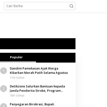
Populer
Dandim Pamekasan Ajak Warga
1
Kibarkan Merah Putih Selama Agustus
1103 Dilihat
Detikzone Salurkan Bantuan kepada
2
Janda Penderita Stroke, Program
Berbagi Masuki Hari ke-61
1081 Dilihat
Penyegaran Birokrasi, Bupati
3