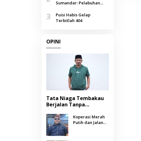
Agustus
Sumandar: Pelabuhan
Pasongsongan, Salopeng,
3
Selendang Benang Merah
Puisi Habis Gelap
Lombang
Terbitlah 404
OPINI
Tata Niaga Tembakau
Berjalan Tanpa
Instrumen, Benarkah
Negara Berpihak
Koperasi Merah
Putih dan Jalan
kepada Petani?
Panjang Menuju
Kesejahteraan