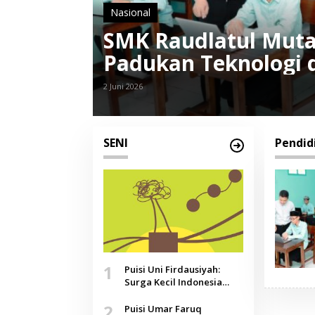
Nasional
SMK Raudlatul Muta
Padukan Teknologi 
2 Juni 2026
SENI
Pendid
1
Puisi Uni Firdausiyah:
Surga Kecil Indonesia
yang Tak Lagi Perawan,
2
Doa yang Jauh, Narasi
Puisi Umar Faruq