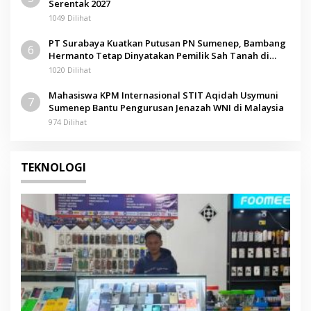
Serentak 2027
1049 Dilihat
PT Surabaya Kuatkan Putusan PN Sumenep, Bambang
6
Hermanto Tetap Dinyatakan Pemilik Sah Tanah di
Pamolokan
1020 Dilihat
Mahasiswa KPM Internasional STIT Aqidah Usymuni
7
Sumenep Bantu Pengurusan Jenazah WNI di Malaysia
974 Dilihat
TEKNOLOGI