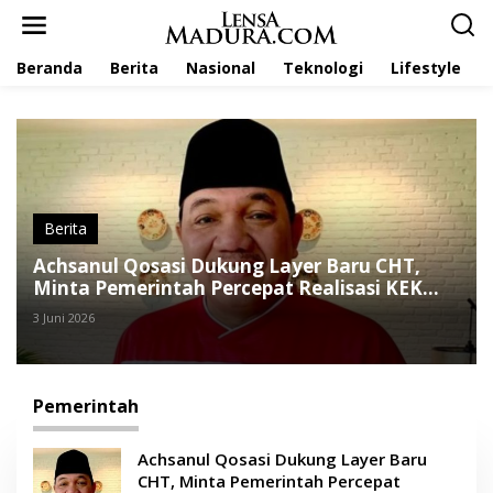
L
e
w
Beranda
Berita
Nasional
Teknologi
Lifestyle
a
t
i
k
e
k
o
n
t
Berita
e
Achsanul Qosasi Dukung Layer Baru CHT,
n
Minta Pemerintah Percepat Realisasi KEK
Tembakau Madura
3 Juni 2026
Pemerintah
Achsanul Qosasi Dukung Layer Baru
CHT, Minta Pemerintah Percepat