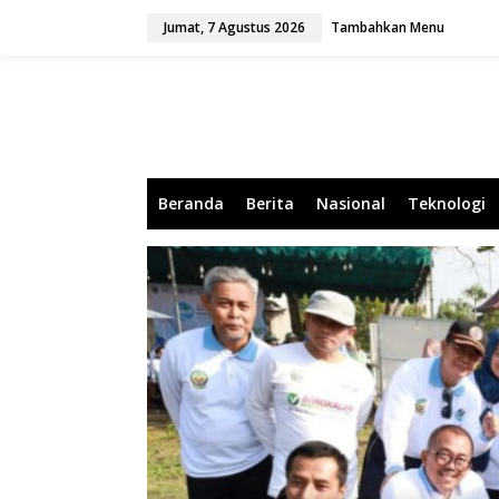
L
Jumat, 7 Agustus 2026
Tambahkan Menu
e
w
a
t
i
k
e
k
o
Beranda
Berita
Nasional
Teknologi
n
t
e
n