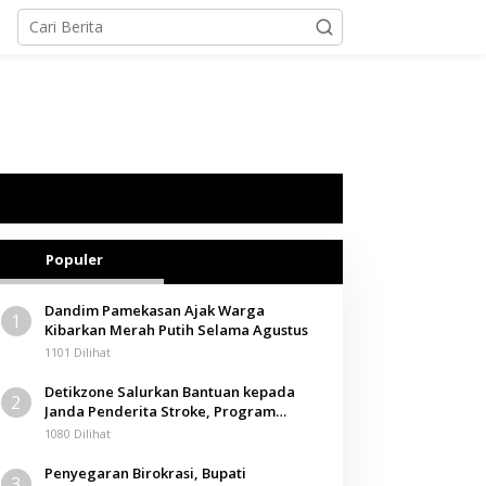
Populer
Dandim Pamekasan Ajak Warga
1
Kibarkan Merah Putih Selama Agustus
1101 Dilihat
Detikzone Salurkan Bantuan kepada
2
Janda Penderita Stroke, Program
Berbagi Masuki Hari ke-61
1080 Dilihat
Penyegaran Birokrasi, Bupati
3