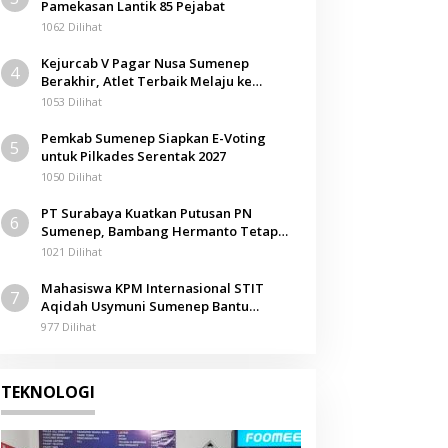
Pamekasan Lantik 85 Pejabat
1062 Dilihat
Kejurcab V Pagar Nusa Sumenep
4
Berakhir, Atlet Terbaik Melaju ke
Kejurwil Jatim
1053 Dilihat
Pemkab Sumenep Siapkan E-Voting
5
untuk Pilkades Serentak 2027
1050 Dilihat
PT Surabaya Kuatkan Putusan PN
6
Sumenep, Bambang Hermanto Tetap
Dinyatakan Pemilik Sah Tanah di
1021 Dilihat
Pamolokan
Mahasiswa KPM Internasional STIT
7
Aqidah Usymuni Sumenep Bantu
Pengurusan Jenazah WNI di Malaysia
977 Dilihat
TEKNOLOGI