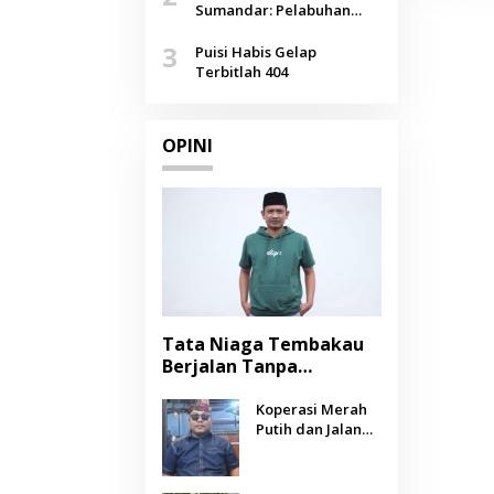
Agustus
Sumandar: Pelabuhan
Pasongsongan, Salopeng,
3
Selendang Benang Merah
Puisi Habis Gelap
Lombang
Terbitlah 404
OPINI
Tata Niaga Tembakau
Berjalan Tanpa
Instrumen, Benarkah
Negara Berpihak
Koperasi Merah
Putih dan Jalan
kepada Petani?
Panjang Menuju
Kesejahteraan