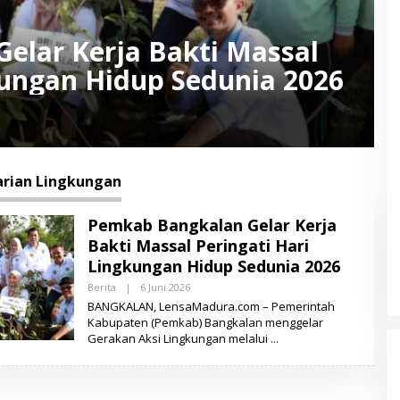
elar Kerja Bakti Massal
kungan Hidup Sedunia 2026
arian Lingkungan
Pemkab Bangkalan Gelar Kerja
Bakti Massal Peringati Hari
Lingkungan Hidup Sedunia 2026
Berita
|
6 Juni 2026
O
L
BANGKALAN, LensaMadura.com – Pemerintah
E
Kabupaten (Pemkab) Bangkalan menggelar
H
Gerakan Aksi Lingkungan melalui
L
E
N
S
A
M