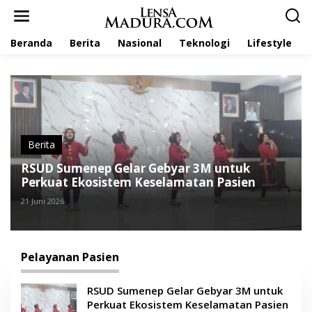
L
e
w
Beranda
Berita
Nasional
Teknologi
Lifestyle
a
t
i
k
e
k
o
n
t
Berita
e
RSUD Sumenep Gelar Gebyar 3M untuk
n
Perkuat Ekosistem Keselamatan Pasien
21 Juni 2026
Pelayanan Pasien
RSUD Sumenep Gelar Gebyar 3M untuk
Perkuat Ekosistem Keselamatan Pasien