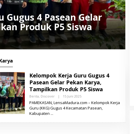
u Gugus 4 Pasean Gelar
lkan Produk P5 Siswa
Karya
Kelompok Kerja Guru Gugus 4
Pasean Gelar Pekan Karya,
Tampilkan Produk P5 Siswa
Berita
,
Discover
|
15 Juni 2025
O
L
PAMEKASAN, LensaMadura.com – Kelompok Kerja
E
Guru (KKG) Gugus 4 Kecamatan Pasean,
H
Kabupaten
L
E
N
S
A
M