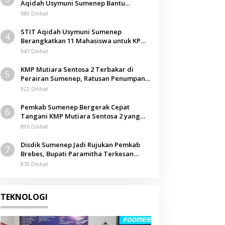
Aqidah Usymuni Sumenep Bantu
Pengurusan Jenazah WNI di Malaysia
980 Dilihat
STIT Aqidah Usymuni Sumenep
4
Berangkatkan 11 Mahasiswa untuk KPM
Internasional di Malaysia
947 Dilihat
KMP Mutiara Sentosa 2 Terbakar di
5
Perairan Sumenep, Ratusan Penumpang
Dievakuasi
922 Dilihat
Pemkab Sumenep Bergerak Cepat
6
Tangani KMP Mutiara Sentosa 2 yang
Terbakar
896 Dilihat
Disdik Sumenep Jadi Rujukan Pemkab
7
Brebes, Bupati Paramitha Terkesan
Pendidikan Berbasis Budaya
870 Dilihat
TEKNOLOGI