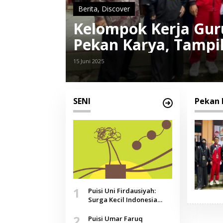
Berita
,
Discover
Kelompok Kerja Gur
Pekan Karya, Tampi
15 Juni 2025
SENI
Pekan 
1
Puisi Uni Firdausiyah:
Surga Kecil Indonesia
yang Tak Lagi Perawan,
2
Doa yang Jauh, Narasi
Puisi Umar Faruq