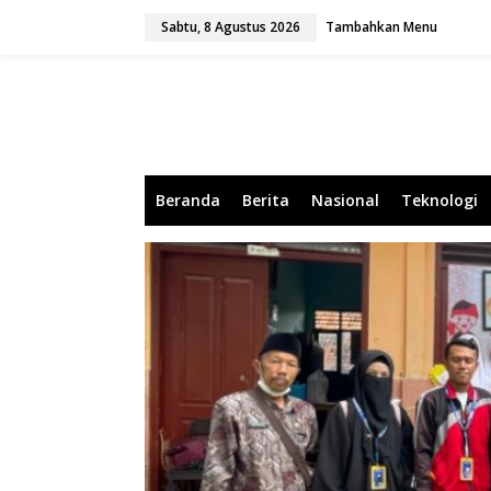
L
Sabtu, 8 Agustus 2026
Tambahkan Menu
e
w
a
t
i
k
e
k
o
Beranda
Berita
Nasional
Teknologi
n
t
e
n