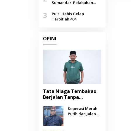
Agustus
Sumandar: Pelabuhan
Pasongsongan, Salopeng,
3
Selendang Benang Merah
Puisi Habis Gelap
Lombang
Terbitlah 404
OPINI
Tata Niaga Tembakau
Berjalan Tanpa
Instrumen, Benarkah
Negara Berpihak
Koperasi Merah
Putih dan Jalan
kepada Petani?
Panjang Menuju
Kesejahteraan