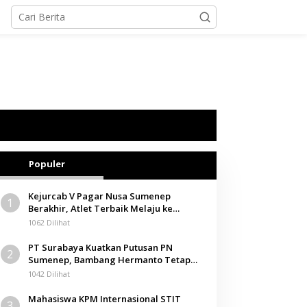
Populer
Kejurcab V Pagar Nusa Sumenep
1
Berakhir, Atlet Terbaik Melaju ke
Kejurwil Jatim
1062 Dilihat
PT Surabaya Kuatkan Putusan PN
2
Sumenep, Bambang Hermanto Tetap
Dinyatakan Pemilik Sah Tanah di
1042 Dilihat
Pamolokan
Mahasiswa KPM Internasional STIT
3