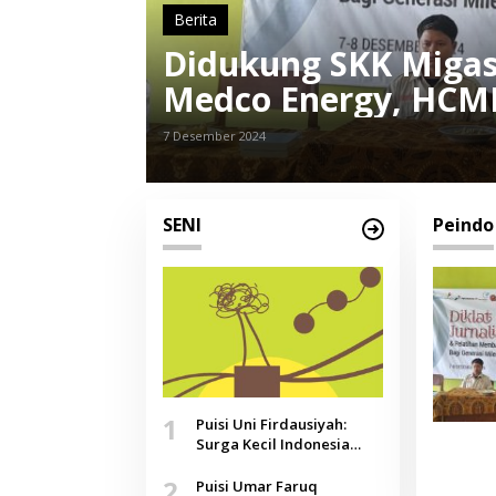
Berita
Didukung SKK Migas
Medco Energy, HCML,
Diklat Jurnalistik 
7 Desember 2024
SENI
Peindo
1
Puisi Uni Firdausiyah:
Surga Kecil Indonesia
yang Tak Lagi Perawan,
2
Doa yang Jauh, Narasi
Puisi Umar Faruq