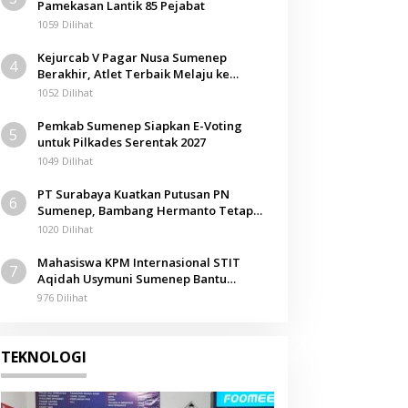
Pamekasan Lantik 85 Pejabat
1059 Dilihat
Kejurcab V Pagar Nusa Sumenep
4
Berakhir, Atlet Terbaik Melaju ke
Kejurwil Jatim
1052 Dilihat
Pemkab Sumenep Siapkan E-Voting
5
untuk Pilkades Serentak 2027
1049 Dilihat
PT Surabaya Kuatkan Putusan PN
6
Sumenep, Bambang Hermanto Tetap
Dinyatakan Pemilik Sah Tanah di
1020 Dilihat
Pamolokan
Mahasiswa KPM Internasional STIT
7
Aqidah Usymuni Sumenep Bantu
Pengurusan Jenazah WNI di Malaysia
976 Dilihat
TEKNOLOGI