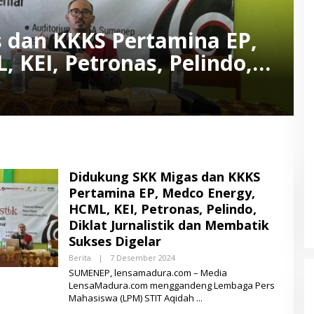
 dan KKKS Pertamina EP,
 KEI, Petronas, Pelindo,
dan Membatik Sukses Digelar
Didukung SKK Migas dan KKKS
Pertamina EP, Medco Energy,
HCML, KEI, Petronas, Pelindo,
Diklat Jurnalistik dan Membatik
Sukses Digelar
Berita
|
7 Desember 2024
O
L
SUMENEP, lensamadura.com – Media
E
LensaMadura.com menggandeng Lembaga Pers
H
Mahasiswa (LPM) STIT Aqidah
L
E