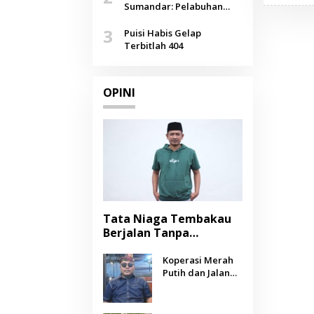
Agustus
Sumandar: Pelabuhan
Pasongsongan, Salopeng,
3
Selendang Benang Merah
Puisi Habis Gelap
Lombang
Terbitlah 404
OPINI
Tata Niaga Tembakau
Berjalan Tanpa
Instrumen, Benarkah
Negara Berpihak
Koperasi Merah
Putih dan Jalan
kepada Petani?
Panjang Menuju
Kesejahteraan