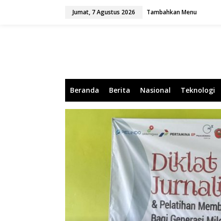
L
Jumat, 7 Agustus 2026
Tambahkan Menu
e
w
a
t
i
k
e
k
o
Beranda
Berita
Nasional
Teknologi
n
t
e
n