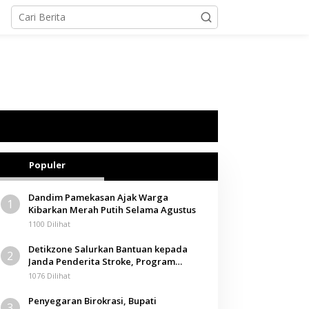
Populer
Dandim Pamekasan Ajak Warga
1
Kibarkan Merah Putih Selama Agustus
1100 Dilihat
Detikzone Salurkan Bantuan kepada
2
Janda Penderita Stroke, Program
Berbagi Masuki Hari ke-61
1076 Dilihat
Penyegaran Birokrasi, Bupati
3