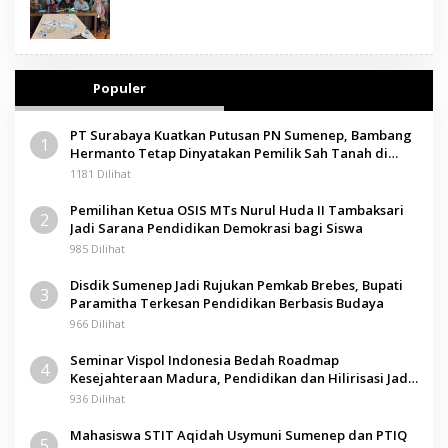
Populer
PT Surabaya Kuatkan Putusan PN Sumenep, Bambang
1
Hermanto Tetap Dinyatakan Pemilik Sah Tanah di
Pamolokan
1181 Dilihat
Pemilihan Ketua OSIS MTs Nurul Huda II Tambaksari
2
Jadi Sarana Pendidikan Demokrasi bagi Siswa
985 Dilihat
Disdik Sumenep Jadi Rujukan Pemkab Brebes, Bupati
3
Paramitha Terkesan Pendidikan Berbasis Budaya
966 Dilihat
Seminar Vispol Indonesia Bedah Roadmap
4
Kesejahteraan Madura, Pendidikan dan Hilirisasi Jadi
Kunci
936 Dilihat
Mahasiswa STIT Aqidah Usymuni Sumenep dan PTIQ
5