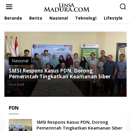
L
e
w
Beranda
Berita
Nasional
Teknologi
Lifestyle
a
t
i
k
e
k
o
n
t
Nasional
e
SMSI Respons Kasus PDN, Dorong
n
Pemerintah Tingkatkan Keamanan Siber
6 Juli 2024
PDN
SMSI Respons Kasus PDN, Dorong
Pemerintah Tingkatkan Keamanan Siber