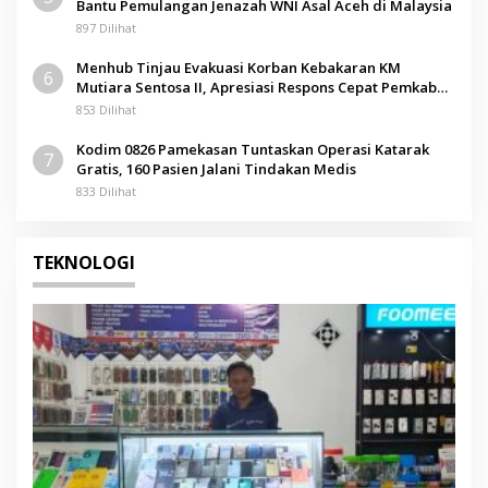
Bantu Pemulangan Jenazah WNI Asal Aceh di Malaysia
897 Dilihat
Menhub Tinjau Evakuasi Korban Kebakaran KM
6
Mutiara Sentosa II, Apresiasi Respons Cepat Pemkab
Sumenep
853 Dilihat
Kodim 0826 Pamekasan Tuntaskan Operasi Katarak
7
Gratis, 160 Pasien Jalani Tindakan Medis
833 Dilihat
TEKNOLOGI