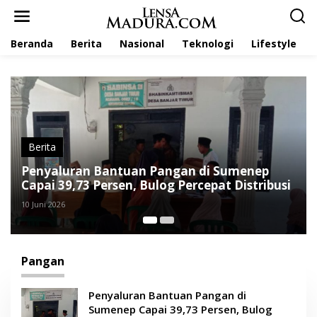
L
e
w
Beranda
Berita
Nasional
Teknologi
Lifestyle
a
t
i
k
e
k
o
n
t
Berita
e
Penyaluran Bantuan Pangan di Sumenep
n
Capai 39,73 Persen, Bulog Percepat Distribusi
10 Juni 2026
Pangan
Penyaluran Bantuan Pangan di
Sumenep Capai 39,73 Persen, Bulog