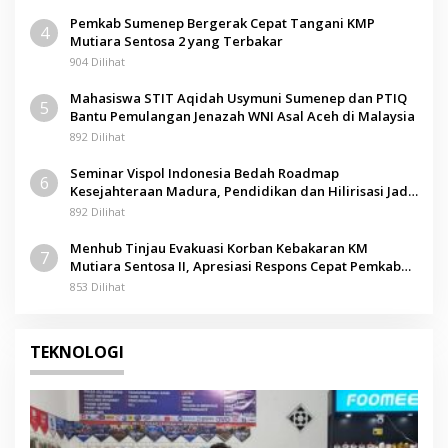
Pemkab Sumenep Bergerak Cepat Tangani KMP
4
Mutiara Sentosa 2 yang Terbakar
904 Dilihat
Mahasiswa STIT Aqidah Usymuni Sumenep dan PTIQ
5
Bantu Pemulangan Jenazah WNI Asal Aceh di Malaysia
892 Dilihat
Seminar Vispol Indonesia Bedah Roadmap
6
Kesejahteraan Madura, Pendidikan dan Hilirisasi Jadi
Kunci
892 Dilihat
Menhub Tinjau Evakuasi Korban Kebakaran KM
7
Mutiara Sentosa II, Apresiasi Respons Cepat Pemkab
Sumenep
853 Dilihat
TEKNOLOGI