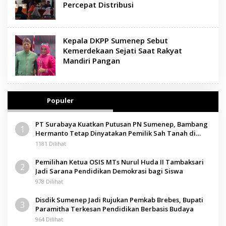
Percepat Distribusi
Kepala DKPP Sumenep Sebut
Kemerdekaan Sejati Saat Rakyat
Mandiri Pangan
Populer
PT Surabaya Kuatkan Putusan PN Sumenep, Bambang
1
Hermanto Tetap Dinyatakan Pemilik Sah Tanah di
Pamolokan
1181 Dilihat
Pemilihan Ketua OSIS MTs Nurul Huda II Tambaksari
2
Jadi Sarana Pendidikan Demokrasi bagi Siswa
978 Dilihat
Disdik Sumenep Jadi Rujukan Pemkab Brebes, Bupati
3
Paramitha Terkesan Pendidikan Berbasis Budaya
964 Dilihat