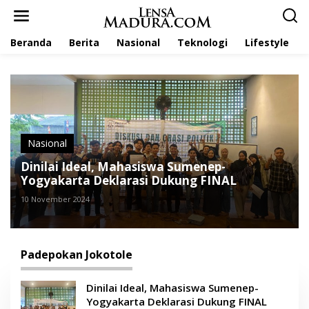
L
e
w
Beranda
Berita
Nasional
Teknologi
Lifestyle
a
t
i
k
e
k
o
n
t
Nasional
e
Dinilai Ideal, Mahasiswa Sumenep-
n
Yogyakarta Deklarasi Dukung FINAL
10 November 2024
Padepokan Jokotole
Dinilai Ideal, Mahasiswa Sumenep-
Yogyakarta Deklarasi Dukung FINAL