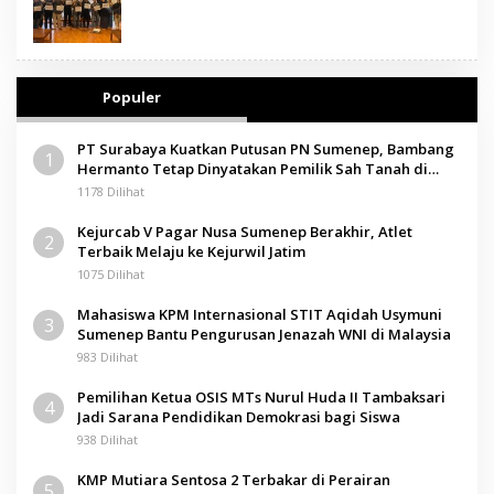
Populer
PT Surabaya Kuatkan Putusan PN Sumenep, Bambang
1
Hermanto Tetap Dinyatakan Pemilik Sah Tanah di
Pamolokan
1178 Dilihat
Kejurcab V Pagar Nusa Sumenep Berakhir, Atlet
2
Terbaik Melaju ke Kejurwil Jatim
1075 Dilihat
Mahasiswa KPM Internasional STIT Aqidah Usymuni
3
Sumenep Bantu Pengurusan Jenazah WNI di Malaysia
983 Dilihat
Pemilihan Ketua OSIS MTs Nurul Huda II Tambaksari
4
Jadi Sarana Pendidikan Demokrasi bagi Siswa
938 Dilihat
KMP Mutiara Sentosa 2 Terbakar di Perairan
5