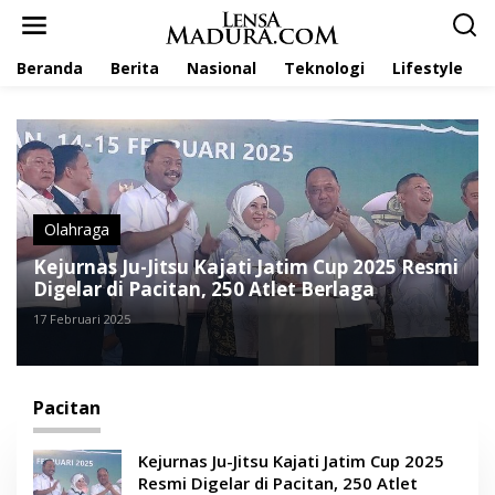
L
e
w
Beranda
Berita
Nasional
Teknologi
Lifestyle
a
t
i
k
e
k
o
n
t
Olahraga
e
Kejurnas Ju-Jitsu Kajati Jatim Cup 2025 Resmi
n
Digelar di Pacitan, 250 Atlet Berlaga
17 Februari 2025
Pacitan
Kejurnas Ju-Jitsu Kajati Jatim Cup 2025
Resmi Digelar di Pacitan, 250 Atlet