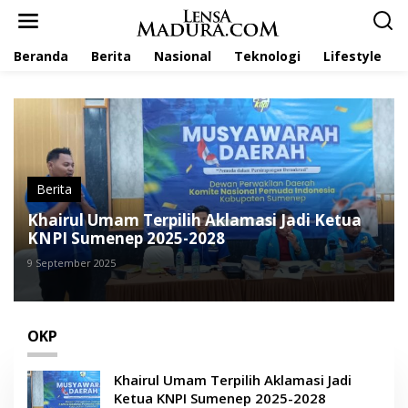
L
e
w
Beranda
Berita
Nasional
Teknologi
Lifestyle
a
t
i
k
e
k
o
n
t
Berita
e
Khairul Umam Terpilih Aklamasi Jadi Ketua
n
KNPI Sumenep 2025-2028
9 September 2025
OKP
Khairul Umam Terpilih Aklamasi Jadi
Ketua KNPI Sumenep 2025-2028