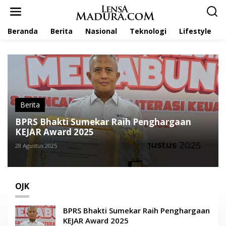
L
e
w
Beranda
Berita
Nasional
Teknologi
Lifestyle
a
t
i
k
e
k
o
n
t
Berita
e
BPRS Bhakti Sumekar Raih Penghargaan
n
KEJAR Award 2025
28 Agustus 2025
OJK
BPRS Bhakti Sumekar Raih Penghargaan
KEJAR Award 2025