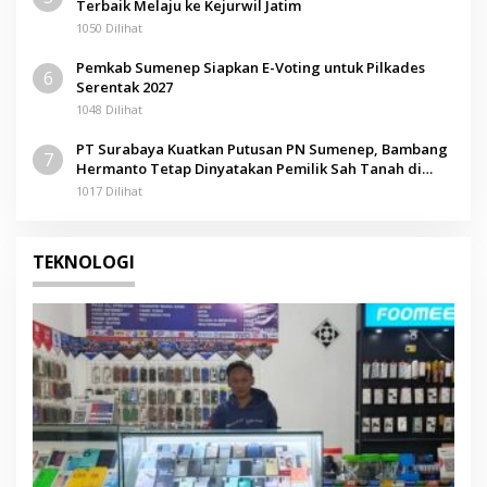
Terbaik Melaju ke Kejurwil Jatim
1050 Dilihat
Pemkab Sumenep Siapkan E-Voting untuk Pilkades
6
Serentak 2027
1048 Dilihat
PT Surabaya Kuatkan Putusan PN Sumenep, Bambang
7
Hermanto Tetap Dinyatakan Pemilik Sah Tanah di
Pamolokan
1017 Dilihat
TEKNOLOGI