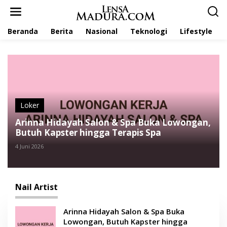
L
e
w
Beranda
Berita
Nasional
Teknologi
Lifestyle
a
t
i
k
e
k
o
n
t
Loker
e
Arinna Hidayah Salon & Spa Buka Lowongan,
n
Butuh Kapster hingga Terapis Spa
4 Juni 2026
Nail Artist
Arinna Hidayah Salon & Spa Buka
Lowongan, Butuh Kapster hingga