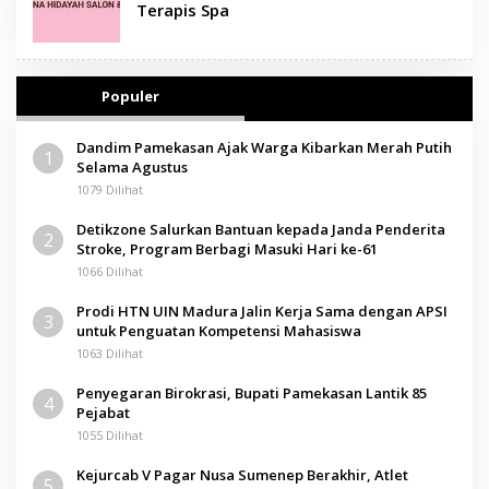
Terapis Spa
Populer
Dandim Pamekasan Ajak Warga Kibarkan Merah Putih
1
Selama Agustus
1079 Dilihat
Detikzone Salurkan Bantuan kepada Janda Penderita
2
Stroke, Program Berbagi Masuki Hari ke-61
1066 Dilihat
Prodi HTN UIN Madura Jalin Kerja Sama dengan APSI
3
untuk Penguatan Kompetensi Mahasiswa
1063 Dilihat
Penyegaran Birokrasi, Bupati Pamekasan Lantik 85
4
Pejabat
1055 Dilihat
Kejurcab V Pagar Nusa Sumenep Berakhir, Atlet
5