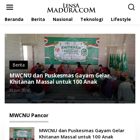
L
e
w
Beranda
Berita
Nasional
Teknologi
Lifestyle
a
t
i
k
e
k
o
n
t
Berita
e
MWCNU dan Puskesmas Gayam Gelar
n
Khitanan Massal untuk 100 Anak
25 Juni 2026
MWCNU Pancor
MWCNU dan Puskesmas Gayam Gelar
Khitanan Massal untuk 100 Anak