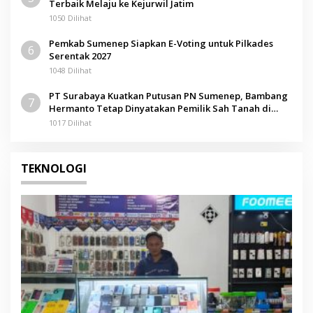
Terbaik Melaju ke Kejurwil Jatim
1050 Dilihat
Pemkab Sumenep Siapkan E-Voting untuk Pilkades
6
Serentak 2027
1048 Dilihat
PT Surabaya Kuatkan Putusan PN Sumenep, Bambang
7
Hermanto Tetap Dinyatakan Pemilik Sah Tanah di
Pamolokan
1017 Dilihat
TEKNOLOGI