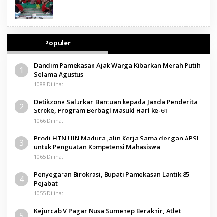
Populer
Dandim Pamekasan Ajak Warga Kibarkan Merah Putih
1
Selama Agustus
1088 Dilihat
Detikzone Salurkan Bantuan kepada Janda Penderita
2
Stroke, Program Berbagi Masuki Hari ke-61
1066 Dilihat
Prodi HTN UIN Madura Jalin Kerja Sama dengan APSI
3
untuk Penguatan Kompetensi Mahasiswa
1065 Dilihat
Penyegaran Birokrasi, Bupati Pamekasan Lantik 85
4
Pejabat
1055 Dilihat
Kejurcab V Pagar Nusa Sumenep Berakhir, Atlet
5