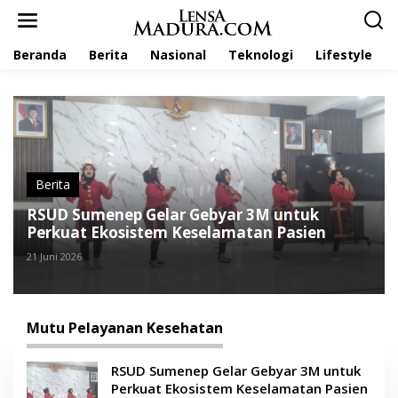
L
e
w
Beranda
Berita
Nasional
Teknologi
Lifestyle
a
t
i
k
e
k
o
n
t
Berita
e
RSUD Sumenep Gelar Gebyar 3M untuk
n
Perkuat Ekosistem Keselamatan Pasien
21 Juni 2026
Mutu Pelayanan Kesehatan
RSUD Sumenep Gelar Gebyar 3M untuk
Perkuat Ekosistem Keselamatan Pasien