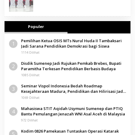
Populer
Pemilihan Ketua OSIS MTs Nurul Huda II Tambaksari
1
Jadi Sarana Pendidikan Demokrasi bagi Siswa
1114 Dilihat
Disdik Sumenep Jadi Rujukan Pemkab Brebes, Bupati
2
Paramitha Terkesan Pendidikan Berbasis Budaya
1085 Dilihat
Seminar Vispol Indonesia Bedah Roadmap
3
Kesejahteraan Madura, Pendidikan dan Hilirisasi Jadi
Kunci
1069 Dilihat
Mahasiswa STIT Aqidah Usymuni Sumenep dan PTIQ
4
Bantu Pemulangan Jenazah WNI Asal Aceh di Malaysia
972 Dilihat
Kodim 0826 Pamekasan Tuntaskan Operasi Katarak
5