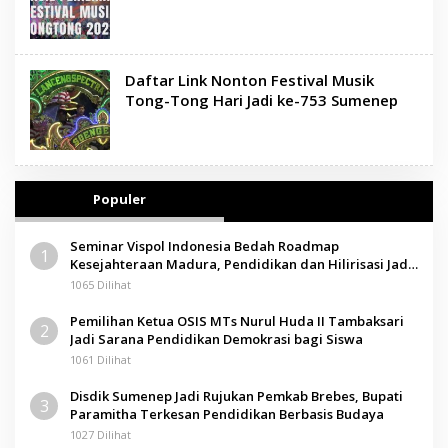
Daftar Link Nonton Festival Musik
Tong-Tong Hari Jadi ke-753 Sumenep
Populer
Seminar Vispol Indonesia Bedah Roadmap
1
Kesejahteraan Madura, Pendidikan dan Hilirisasi Jadi
Kunci
1065 Dilihat
Pemilihan Ketua OSIS MTs Nurul Huda II Tambaksari
2
Jadi Sarana Pendidikan Demokrasi bagi Siswa
1061 Dilihat
Disdik Sumenep Jadi Rujukan Pemkab Brebes, Bupati
3
Paramitha Terkesan Pendidikan Berbasis Budaya
1027 Dilihat