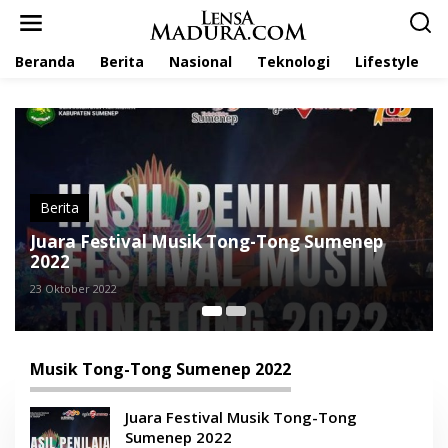
L
e
w
Beranda
Berita
Nasional
Teknologi
Lifestyle
a
t
i
k
e
k
o
n
t
Berita
e
Festival Musik Tong-Tong Sumenep
Daftar Lin
n
Tong Hari 
 2022
23 Oktober 2022
Musik Tong-Tong Sumenep 2022
Juara Festival Musik Tong-Tong
Sumenep 2022