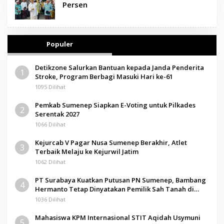
Persen
Populer
Detikzone Salurkan Bantuan kepada Janda Penderita
1
Stroke, Program Berbagi Masuki Hari ke-61
1095 Dilihat
Pemkab Sumenep Siapkan E-Voting untuk Pilkades
2
Serentak 2027
1066 Dilihat
Kejurcab V Pagar Nusa Sumenep Berakhir, Atlet
3
Terbaik Melaju ke Kejurwil Jatim
1062 Dilihat
PT Surabaya Kuatkan Putusan PN Sumenep, Bambang
4
Hermanto Tetap Dinyatakan Pemilik Sah Tanah di
Pamolokan
1036 Dilihat
Mahasiswa KPM Internasional STIT Aqidah Usymuni
5