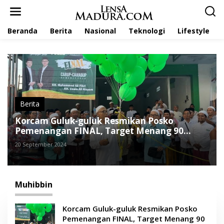
L
e
w
Beranda
Berita
Nasional
Teknologi
Lifestyle
a
t
i
k
e
k
o
n
t
Berita
e
Korcam Guluk-guluk Resmikan Posko
n
Pemenangan FINAL, Target Menang 90
Persen
20 September 2024
Muhibbin
Korcam Guluk-guluk Resmikan Posko
Pemenangan FINAL, Target Menang 90