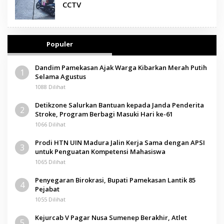
CCTV
Populer
Dandim Pamekasan Ajak Warga Kibarkan Merah Putih
1
Selama Agustus
1088 Dilihat
Detikzone Salurkan Bantuan kepada Janda Penderita
2
Stroke, Program Berbagi Masuki Hari ke-61
1066 Dilihat
Prodi HTN UIN Madura Jalin Kerja Sama dengan APSI
3
untuk Penguatan Kompetensi Mahasiswa
1065 Dilihat
Penyegaran Birokrasi, Bupati Pamekasan Lantik 85
4
Pejabat
1055 Dilihat
Kejurcab V Pagar Nusa Sumenep Berakhir, Atlet
5