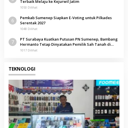
Terbaik Melaju ke Kejurwil Jatim
1050 Dilihat
Pemkab Sumenep Siapkan E-Voting untuk Pilkades
6
Serentak 2027
1048 Dilihat
PT Surabaya Kuatkan Putusan PN Sumenep, Bambang
7
Hermanto Tetap Dinyatakan Pemilik Sah Tanah di
Pamolokan
1017 Dilihat
TEKNOLOGI