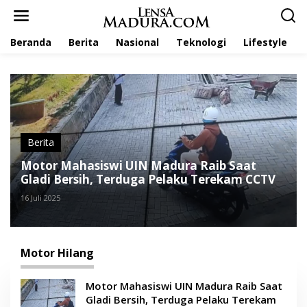
L
e
w
Beranda
Berita
Nasional
Teknologi
Lifestyle
a
t
i
k
e
k
o
n
t
Berita
e
Motor Mahasiswi UIN Madura Raib Saat
n
Gladi Bersih, Terduga Pelaku Terekam CCTV
16 Juli 2025
Motor Hilang
Motor Mahasiswi UIN Madura Raib Saat
Gladi Bersih, Terduga Pelaku Terekam