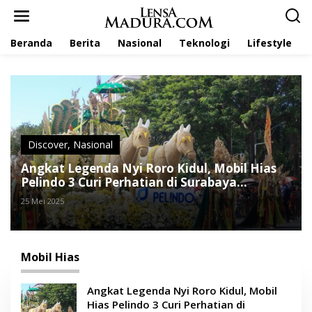
L
e
w
Beranda
Berita
Nasional
Teknologi
Lifestyle
a
t
i
k
e
k
o
n
t
Discover
,
Nasional
e
Angkat Legenda Nyi Roro Kidul, Mobil Hias
n
Pelindo 3 Curi Perhatian di Surabaya
Vaganza 2025
25 Mei 2025
Mobil Hias
Angkat Legenda Nyi Roro Kidul, Mobil
Hias Pelindo 3 Curi Perhatian di