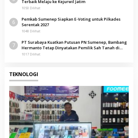
Terbaik Melaju ke Kejurwil Jatim
1050 Dilihat
Pemkab Sumenep Siapkan E-Voting untuk Pilkades
6
Serentak 2027
1048 Dilihat
PT Surabaya Kuatkan Putusan PN Sumenep, Bambang
7
Hermanto Tetap Dinyatakan Pemilik Sah Tanah di
Pamolokan
1017 Dilihat
TEKNOLOGI