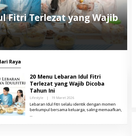
 Fitri Terlezat yang Wajib
ari Raya
20 Menu Lebaran Idul Fitri
Terlezat yang Wajib Dicoba
Tahun Ini
Lifestyle
|
19 Maret 2026
O
L
Lebaran Idul Fitri selalu identik dengan momen
E
berkumpul bersama keluarga, saling memaafkan,
H
L
E
N
S
A
M