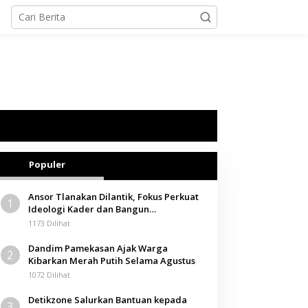
Populer
Ansor Tlanakan Dilantik, Fokus Perkuat
1
Ideologi Kader dan Bangun
Kemandirian Ekonomi
1173 Dilihat
Dandim Pamekasan Ajak Warga
2
Kibarkan Merah Putih Selama Agustus
1072 Dilihat
Detikzone Salurkan Bantuan kepada
3