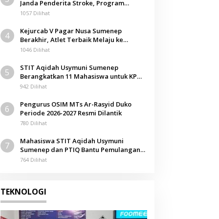
Janda Penderita Stroke, Program
Berbagi Masuki Hari ke-61
1057 Dilihat
Kejurcab V Pagar Nusa Sumenep
4
Berakhir, Atlet Terbaik Melaju ke
Kejurwil Jatim
1046 Dilihat
STIT Aqidah Usymuni Sumenep
5
Berangkatkan 11 Mahasiswa untuk KPM
Internasional di Malaysia
942 Dilihat
Pengurus OSIM MTs Ar-Rasyid Duko
6
Periode 2026-2027 Resmi Dilantik
780 Dilihat
Mahasiswa STIT Aqidah Usymuni
7
Sumenep dan PTIQ Bantu Pemulangan
Jenazah WNI Asal Aceh di Malaysia
764 Dilihat
TEKNOLOGI