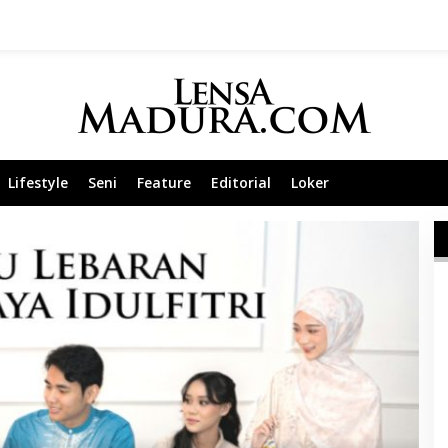
Lifestyle
Seni
Feature
Editorial
Loker