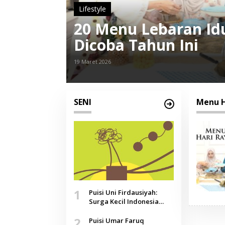
Lifestyle
20 Menu Lebaran Idul
Dicoba Tahun Ini
19 Maret 2026
SENI
Menu H
1
Puisi Uni Firdausiyah:
Surga Kecil Indonesia
yang Tak Lagi Perawan,
2
Doa yang Jauh, Narasi
Puisi Umar Faruq