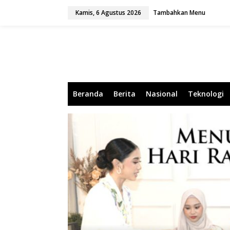
L
Kamis, 6 Agustus 2026
Tambahkan Menu
e
w
a
t
i
k
e
k
o
Beranda
Berita
Nasional
Teknologi
n
t
e
n