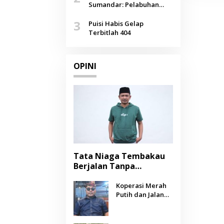
Agustus
Sumandar: Pelabuhan
Pasongsongan, Salopeng,
3
Selendang Benang Merah
Puisi Habis Gelap
Lombang
Terbitlah 404
OPINI
Tata Niaga Tembakau
Berjalan Tanpa
Instrumen, Benarkah
Negara Berpihak
Koperasi Merah
Putih dan Jalan
kepada Petani?
Panjang Menuju
Kesejahteraan