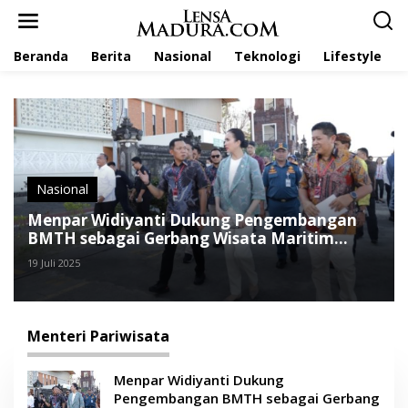
L
e
w
Beranda
Berita
Nasional
Teknologi
Lifestyle
a
t
i
k
e
k
o
n
t
Nasional
e
Menpar Widiyanti Dukung Pengembangan
n
BMTH sebagai Gerbang Wisata Maritim
Internasional
19 Juli 2025
Menteri Pariwisata
Menpar Widiyanti Dukung
Pengembangan BMTH sebagai Gerbang