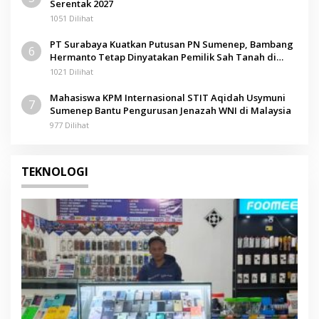
Serentak 2027
1051 Dilihat
PT Surabaya Kuatkan Putusan PN Sumenep, Bambang
6
Hermanto Tetap Dinyatakan Pemilik Sah Tanah di
Pamolokan
1021 Dilihat
Mahasiswa KPM Internasional STIT Aqidah Usymuni
7
Sumenep Bantu Pengurusan Jenazah WNI di Malaysia
977 Dilihat
TEKNOLOGI