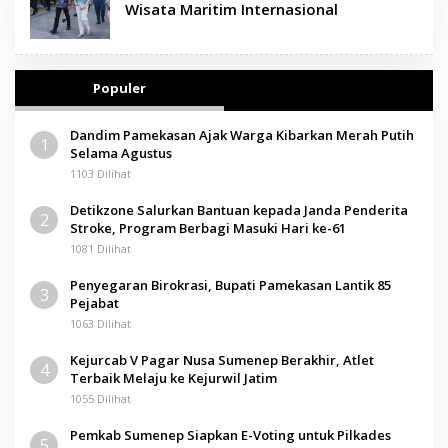
Wisata Maritim Internasional
Populer
Dandim Pamekasan Ajak Warga Kibarkan Merah Putih
1
Selama Agustus
1103 Dilihat
Detikzone Salurkan Bantuan kepada Janda Penderita
2
Stroke, Program Berbagi Masuki Hari ke-61
1081 Dilihat
Penyegaran Birokrasi, Bupati Pamekasan Lantik 85
3
Pejabat
1063 Dilihat
Kejurcab V Pagar Nusa Sumenep Berakhir, Atlet
4
Terbaik Melaju ke Kejurwil Jatim
1055 Dilihat
Pemkab Sumenep Siapkan E-Voting untuk Pilkades
5