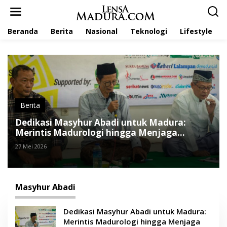
L
e
w
Beranda
Berita
Nasional
Teknologi
Lifestyle
a
t
i
k
e
k
o
n
t
Berita
e
Dedikasi Masyhur Abadi untuk Madura:
n
Merintis Madurologi hingga Menjaga
Peradaban Lokal
27 Mei 2026
Masyhur Abadi
Dedikasi Masyhur Abadi untuk Madura:
Merintis Madurologi hingga Menjaga