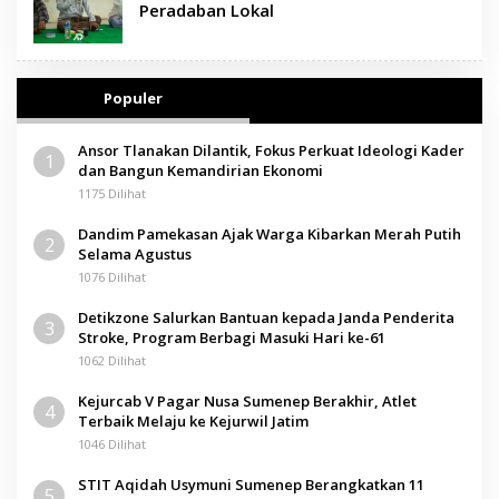
Peradaban Lokal
Populer
Ansor Tlanakan Dilantik, Fokus Perkuat Ideologi Kader
1
dan Bangun Kemandirian Ekonomi
1175 Dilihat
Dandim Pamekasan Ajak Warga Kibarkan Merah Putih
2
Selama Agustus
1076 Dilihat
Detikzone Salurkan Bantuan kepada Janda Penderita
3
Stroke, Program Berbagi Masuki Hari ke-61
1062 Dilihat
Kejurcab V Pagar Nusa Sumenep Berakhir, Atlet
4
Terbaik Melaju ke Kejurwil Jatim
1046 Dilihat
STIT Aqidah Usymuni Sumenep Berangkatkan 11
5