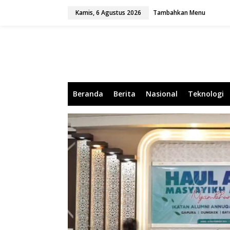
L
Kamis, 6 Agustus 2026
Tambahkan Menu
e
w
a
t
i
k
e
k
o
Beranda
Berita
Nasional
Teknologi
n
t
e
n