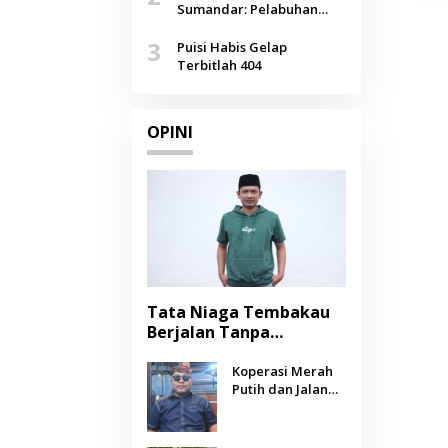
Agustus
Sumandar: Pelabuhan
Pasongsongan, Salopeng,
3
Selendang Benang Merah
Puisi Habis Gelap
Lombang
Terbitlah 404
OPINI
Tata Niaga Tembakau
Berjalan Tanpa
Instrumen, Benarkah
Negara Berpihak
Koperasi Merah
Putih dan Jalan
kepada Petani?
Panjang Menuju
Kesejahteraan