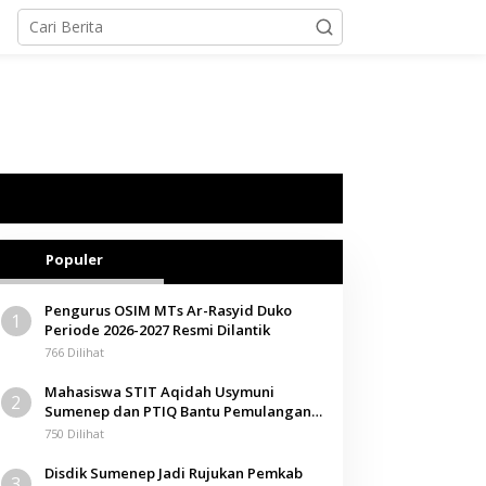
Populer
Pengurus OSIM MTs Ar-Rasyid Duko
1
Periode 2026-2027 Resmi Dilantik
766 Dilihat
Mahasiswa STIT Aqidah Usymuni
2
Sumenep dan PTIQ Bantu Pemulangan
Jenazah WNI Asal Aceh di Malaysia
750 Dilihat
Disdik Sumenep Jadi Rujukan Pemkab
3