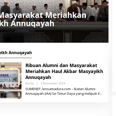
Masyarakat Meriahkan
ikh Annuqayah
ikh Annuqayah
Ribuan Alumni dan Masyarakat
Meriahkan Haul Akbar Masyayikh
Annuqayah
Berita
|
3 November 2024
O
L
SUMENEP, lensamadura.com – Ikatan Alumni
E
Annuqayah (IAA) Se-Timur Daya yang meliputi 4
H
L
E
N
S
A
M