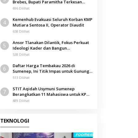
Brebes, Bupati Paramitha Terkesan
Pendidikan Berbasis Budaya
696 Dilihat
Kemenhub Evakuasi Seluruh Korban KMP
4
Mutiara Sentosa II, Operator Diaudit
658 Dilihat
Ansor Tlanakan Dilantik, Fokus Perkuat
5
Ideologi Kader dan Bangun
Kemandirian Ekonomi
538 Dilihat
Daftar Harga Tembakau 2026 di
6
Sumenep, Ini Titik Impas untuk Gunung,
Tegal, dan Sawah
513 Dilihat
STIT Aqidah Usymuni Sumenep
7
Berangkatkan 11 Mahasiswa untuk KPM
Internasional di Malaysia
489 Dilihat
TEKNOLOGI