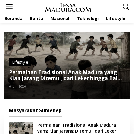
L
e
w
Beranda
Berita
Nasional
Teknologi
Lifestyle
a
t
i
k
e
k
o
n
t
Lifestyle
e
Permainan Tradisional Anak Madura yang
n
Kian Jarang Ditemui, dari Leker hingga Bal
Budhi
6 Juni 2026
Masyarakat Sumenep
Permainan Tradisional Anak Madura
yang Kian Jarang Ditemui, dari Leker