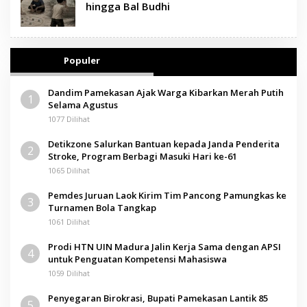
hingga Bal Budhi
Populer
Dandim Pamekasan Ajak Warga Kibarkan Merah Putih
1
Selama Agustus
1077 Dilihat
Detikzone Salurkan Bantuan kepada Janda Penderita
2
Stroke, Program Berbagi Masuki Hari ke-61
1065 Dilihat
Pemdes Juruan Laok Kirim Tim Pancong Pamungkas ke
3
Turnamen Bola Tangkap
1061 Dilihat
Prodi HTN UIN Madura Jalin Kerja Sama dengan APSI
4
untuk Penguatan Kompetensi Mahasiswa
1059 Dilihat
Penyegaran Birokrasi, Bupati Pamekasan Lantik 85
5