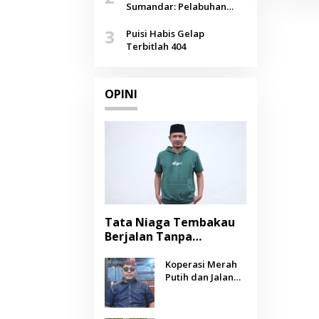
Agustus
Sumandar: Pelabuhan
Pasongsongan, Salopeng,
3
Selendang Benang Merah
Puisi Habis Gelap
Lombang
Terbitlah 404
OPINI
Tata Niaga Tembakau
Berjalan Tanpa
Instrumen, Benarkah
Negara Berpihak
Koperasi Merah
Putih dan Jalan
kepada Petani?
Panjang Menuju
Kesejahteraan