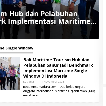
ism Hub dan Pelabuhan
rk Implementasi Maritime
donesia
me Single Window
Bali Maritime Tourism Hub dan
Pelabuhan Sanur Jadi Benchmark
Implementasi Maritime Single
Window Di Indonesia
Nasional
|
14 November 2024
O
L
BALI, lensamadura.com – Dua belas negara
E
anggota International Maritime Organization (IMO)
H
melakukan
L
E
N
S