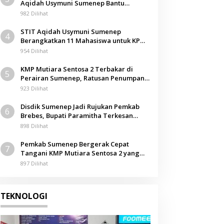
Aqidah Usymuni Sumenep Bantu
Pengurusan Jenazah WNI di Malaysia
982 Dilihat
STIT Aqidah Usymuni Sumenep
4
Berangkatkan 11 Mahasiswa untuk KPM
Internasional di Malaysia
954 Dilihat
KMP Mutiara Sentosa 2 Terbakar di
5
Perairan Sumenep, Ratusan Penumpang
Dievakuasi
923 Dilihat
Disdik Sumenep Jadi Rujukan Pemkab
6
Brebes, Bupati Paramitha Terkesan
Pendidikan Berbasis Budaya
898 Dilihat
Pemkab Sumenep Bergerak Cepat
7
Tangani KMP Mutiara Sentosa 2 yang
Terbakar
897 Dilihat
TEKNOLOGI