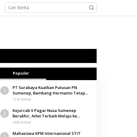
Populer
PT Surabaya Kuatkan Putusan PN
1
Sumenep, Bambang Hermanto Tetap
Dinyatakan Pemilik Sah Tanah di
1119 Dilihat
Pamolokan
Kejurcab V Pagar Nusa Sumenep
2
Berakhir, Atlet Terbaik Melaju ke
Kejurwil Jatim
1069 Dilihat
Mahasiswa KPM Internasional STIT
3