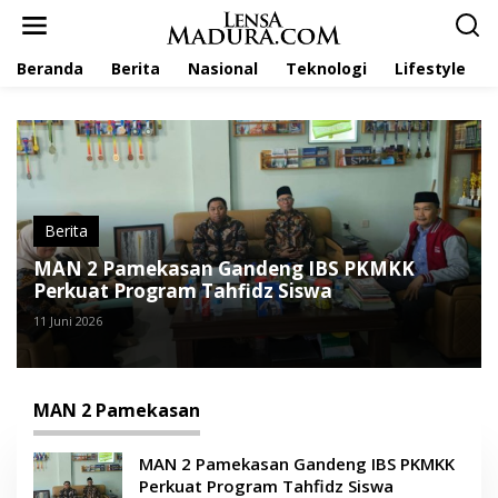
L
e
w
Beranda
Berita
Nasional
Teknologi
Lifestyle
a
t
i
k
e
k
o
n
t
Berita
e
MAN 2 Pamekasan Gandeng IBS PKMKK
n
Perkuat Program Tahfidz Siswa
11 Juni 2026
MAN 2 Pamekasan
MAN 2 Pamekasan Gandeng IBS PKMKK
Perkuat Program Tahfidz Siswa