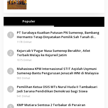
Populer
PT Surabaya Kuatkan Putusan PN Sumenep, Bambang
1
Hermanto Tetap Dinyatakan Pemilik Sah Tanah di
Pamolokan
1178 Dilihat
Kejurcab V Pagar Nusa Sumenep Berakhir, Atlet
2
Terbaik Melaju ke Kejurwil Jatim
1075 Dilihat
Mahasiswa KPM Internasional STIT Aqidah Usymuni
3
Sumenep Bantu Pengurusan Jenazah WNI di Malaysia
983 Dilihat
Pemilihan Ketua OSIS MTs Nurul Huda II Tambaksari
4
Jadi Sarana Pendidikan Demokrasi bagi Siswa
941 Dilihat
KMP Mutiara Sentosa 2 Terbakar di Perairan
5