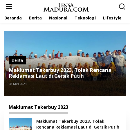
L
e
w
Beranda
Berita
Nasional
Teknologi
Lifestyle
a
t
i
k
e
k
o
n
t
Berita
e
Maklumat Takerbuy 2023, Tolak Rencana
n
Reklamasi Laut di Gersik Putih
28 Mei 2023
Maklumat Takerbuy 2023
Maklumat Takerbuy 2023, Tolak
Rencana Reklamasi Laut di Gersik Putih