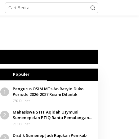
Populer
Pengurus OSIM MTs Ar-Rasyid Duko
1
Periode 2026-2027 Resmi Dilantik
750 Dilihat
Mahasiswa STIT Aqidah Usymuni
2
Sumenep dan PTIQ Bantu Pemulangan
Jenazah WNI Asal Aceh di Malaysia
736 Dilihat
Disdik Sumenep Jadi Rujukan Pemkab
3