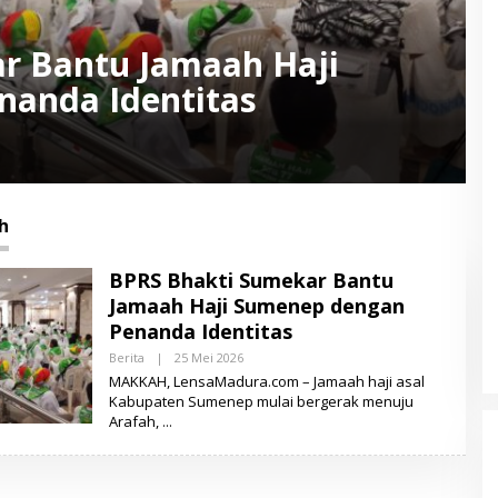
r Bantu Jamaah Haji
anda Identitas
h
BPRS Bhakti Sumekar Bantu
Jamaah Haji Sumenep dengan
Penanda Identitas
Berita
|
25 Mei 2026
O
L
MAKKAH, LensaMadura.com – Jamaah haji asal
E
Kabupaten Sumenep mulai bergerak menuju
H
Arafah,
L
E
N
S
A
M