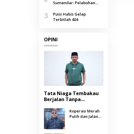
Agustus
Sumandar: Pelabuhan
Pasongsongan, Salopeng,
3
Selendang Benang Merah
Puisi Habis Gelap
Lombang
Terbitlah 404
OPINI
Tata Niaga Tembakau
Berjalan Tanpa
Instrumen, Benarkah
Negara Berpihak
Koperasi Merah
Putih dan Jalan
kepada Petani?
Panjang Menuju
Kesejahteraan