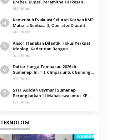
Brebes, Bupati Paramitha Terkesan
Pendidikan Berbasis Budaya
689 Dilihat
Kemenhub Evakuasi Seluruh Korban KMP
4
Mutiara Sentosa II, Operator Diaudit
643 Dilihat
Ansor Tlanakan Dilantik, Fokus Perkuat
5
Ideologi Kader dan Bangun
Kemandirian Ekonomi
537 Dilihat
Daftar Harga Tembakau 2026 di
6
Sumenep, Ini Titik Impas untuk Gunung,
Tegal, dan Sawah
509 Dilihat
STIT Aqidah Usymuni Sumenep
7
Berangkatkan 11 Mahasiswa untuk KPM
Internasional di Malaysia
488 Dilihat
TEKNOLOGI