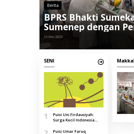
Berita
BPRS Bhakti Sumeka
Sumenep dengan Pen
25 Mei 2026
SENI
Makka
1
Puisi Uni Firdausiyah:
Surga Kecil Indonesia
yang Tak Lagi Perawan,
2
Doa yang Jauh, Narasi
Puisi Umar Faruq