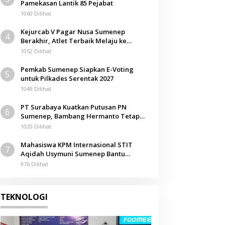
Pamekasan Lantik 85 Pejabat
1060 Dilihat
Kejurcab V Pagar Nusa Sumenep
4
Berakhir, Atlet Terbaik Melaju ke
Kejurwil Jatim
1052 Dilihat
Pemkab Sumenep Siapkan E-Voting
5
untuk Pilkades Serentak 2027
1049 Dilihat
PT Surabaya Kuatkan Putusan PN
6
Sumenep, Bambang Hermanto Tetap
Dinyatakan Pemilik Sah Tanah di
1020 Dilihat
Pamolokan
Mahasiswa KPM Internasional STIT
7
Aqidah Usymuni Sumenep Bantu
Pengurusan Jenazah WNI di Malaysia
976 Dilihat
TEKNOLOGI