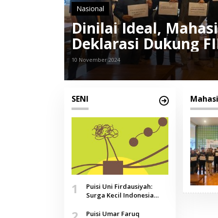
Nasional
Dinilai Ideal, Mah
Deklarasi Dukung F
10 November 2024
SENI
Mahasi
1
Puisi Uni Firdausiyah:
Surga Kecil Indonesia
yang Tak Lagi Perawan,
2
Doa yang Jauh, Narasi
Puisi Umar Faruq