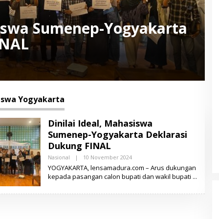
asiswa Sumenep-Yogyakarta
INAL
swa Yogyakarta
Dinilai Ideal, Mahasiswa
Sumenep-Yogyakarta Deklarasi
Dukung FINAL
Nasional
|
10 November 2024
O
L
YOGYAKARTA, lensamadura.com – Arus dukungan
E
kepada pasangan calon bupati dan wakil bupati
H
L
E
N
S
A
M