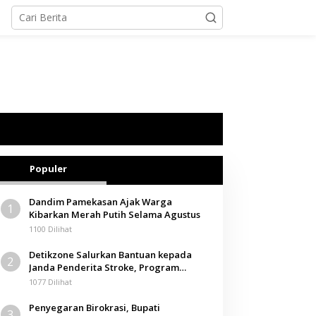
Populer
Dandim Pamekasan Ajak Warga
1
Kibarkan Merah Putih Selama Agustus
1100 Dilihat
Detikzone Salurkan Bantuan kepada
2
Janda Penderita Stroke, Program
Berbagi Masuki Hari ke-61
1077 Dilihat
Penyegaran Birokrasi, Bupati
3