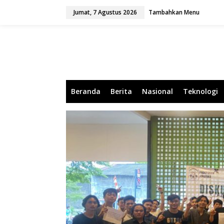
L
Jumat, 7 Agustus 2026
Tambahkan Menu
e
w
a
t
i
k
e
k
o
Beranda
Berita
Nasional
Teknologi
n
t
e
n