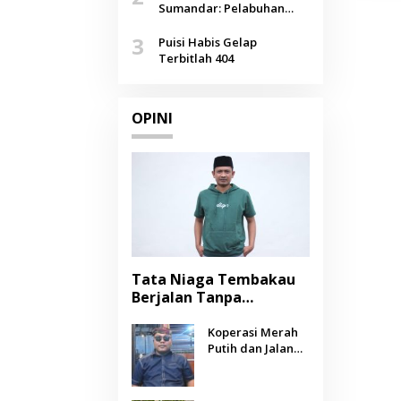
Agustus
Sumandar: Pelabuhan
Pasongsongan, Salopeng,
3
Selendang Benang Merah
Puisi Habis Gelap
Lombang
Terbitlah 404
OPINI
Tata Niaga Tembakau
Berjalan Tanpa
Instrumen, Benarkah
Negara Berpihak
Koperasi Merah
Putih dan Jalan
kepada Petani?
Panjang Menuju
Kesejahteraan