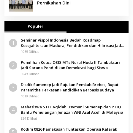
Pernikahan Dini
Populer
Seminar Vispol Indonesia Bedah Roadmap
1
Kesejahteraan Madura, Pendidikan dan Hilirisasi Jadi
Kunci
1065 Dilihat
Pemilihan Ketua OSIS MTs Nurul Huda II Tambaksari
2
Jadi Sarana Pendidikan Demokrasi bagi Siswa
1049 Dilihat
Disdik Sumenep Jadi Rujukan Pemkab Brebes, Bupati
3
Paramitha Terkesan Pendidikan Berbasis Budaya
1019 Dilihat
Mahasiswa STIT Aqidah Usymuni Sumenep dan PTIQ
4
Bantu Pemulangan Jenazah WNI Asal Aceh di Malaysia
934 Dilihat
Kodim 0826 Pamekasan Tuntaskan Operasi Katarak
5