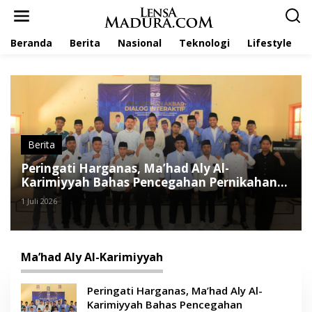
L
e
w
Beranda
Berita
Nasional
Teknologi
Lifestyle
a
t
i
k
e
k
o
n
t
Berita
e
Peringati Harganas, Ma’had Aly Al-
n
Karimiyyah Bahas Pencegahan Pernikahan
Dini
1 Juli 2026
Ma’had Aly Al-Karimiyyah
Peringati Harganas, Ma’had Aly Al-
Karimiyyah Bahas Pencegahan