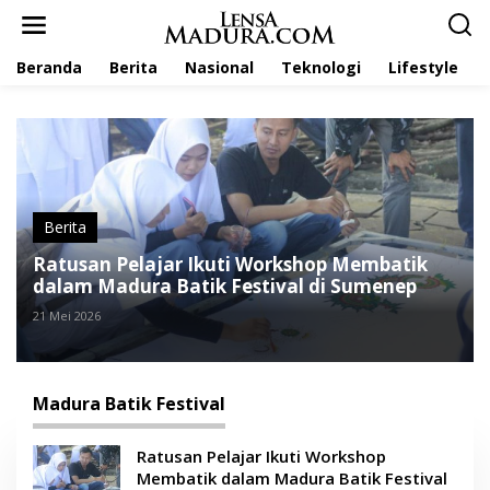
L
e
w
Beranda
Berita
Nasional
Teknologi
Lifestyle
a
t
i
k
e
k
o
n
t
Berita
e
Ratusan Pelajar Ikuti Workshop Membatik
n
dalam Madura Batik Festival di Sumenep
21 Mei 2026
Madura Batik Festival
Ratusan Pelajar Ikuti Workshop
Membatik dalam Madura Batik Festival