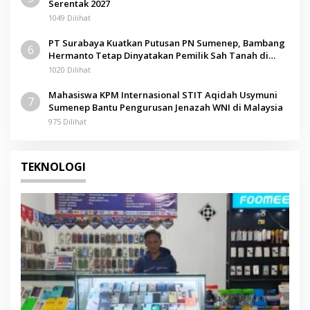
Serentak 2027
1049 Dilihat
PT Surabaya Kuatkan Putusan PN Sumenep, Bambang
6
Hermanto Tetap Dinyatakan Pemilik Sah Tanah di
Pamolokan
1020 Dilihat
Mahasiswa KPM Internasional STIT Aqidah Usymuni
7
Sumenep Bantu Pengurusan Jenazah WNI di Malaysia
975 Dilihat
TEKNOLOGI