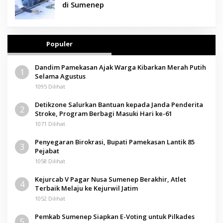
di Sumenep
Populer
Dandim Pamekasan Ajak Warga Kibarkan Merah Putih
1
Selama Agustus
1095 Dilihat
Detikzone Salurkan Bantuan kepada Janda Penderita
2
Stroke, Program Berbagi Masuki Hari ke-61
1071 Dilihat
Penyegaran Birokrasi, Bupati Pamekasan Lantik 85
3
Pejabat
1058 Dilihat
Kejurcab V Pagar Nusa Sumenep Berakhir, Atlet
4
Terbaik Melaju ke Kejurwil Jatim
1052 Dilihat
Pemkab Sumenep Siapkan E-Voting untuk Pilkades
5