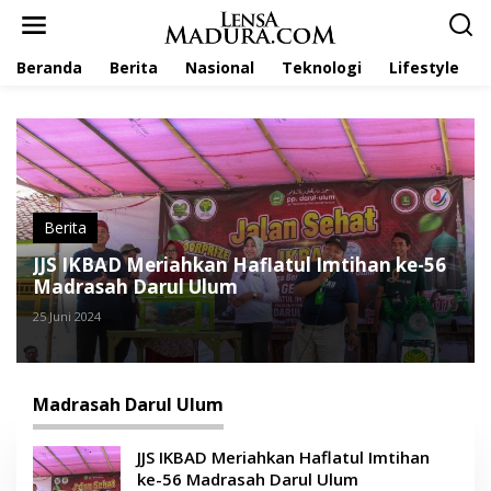
L
e
w
Beranda
Berita
Nasional
Teknologi
Lifestyle
a
t
i
k
e
k
o
n
t
Berita
e
JJS IKBAD Meriahkan Haflatul Imtihan ke-56
n
Madrasah Darul Ulum
25 Juni 2024
Madrasah Darul Ulum
JJS IKBAD Meriahkan Haflatul Imtihan
ke-56 Madrasah Darul Ulum