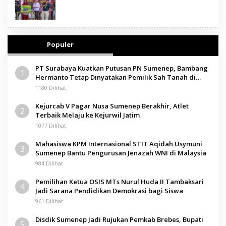
Populer
PT Surabaya Kuatkan Putusan PN Sumenep, Bambang
1
Hermanto Tetap Dinyatakan Pemilik Sah Tanah di
Pamolokan
1180 Dilihat
Kejurcab V Pagar Nusa Sumenep Berakhir, Atlet
2
Terbaik Melaju ke Kejurwil Jatim
1077 Dilihat
Mahasiswa KPM Internasional STIT Aqidah Usymuni
3
Sumenep Bantu Pengurusan Jenazah WNI di Malaysia
984 Dilihat
Pemilihan Ketua OSIS MTs Nurul Huda II Tambaksari
4
Jadi Sarana Pendidikan Demokrasi bagi Siswa
961 Dilihat
Disdik Sumenep Jadi Rujukan Pemkab Brebes, Bupati
5