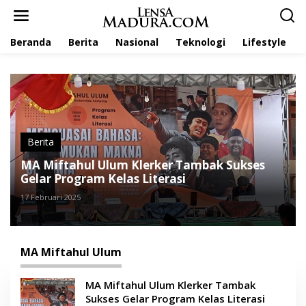
L
e
w
Beranda
Berita
Nasional
Teknologi
Lifestyle
a
t
i
k
e
k
o
n
t
Berita
e
MA Miftahul Ulum Klerker Tambak Sukses
n
Gelar Program Kelas Literasi
17 Februari 2025
MA Miftahul Ulum
MA Miftahul Ulum Klerker Tambak
Sukses Gelar Program Kelas Literasi