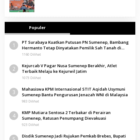
Populer
PT Surabaya Kuatkan Putusan PN Sumenep, Bambang
1
Hermanto Tetap Dinyatakan Pemilik Sah Tanah di
Pamolokan
1160 Dilihat
Kejurcab V Pagar Nusa Sumenep Berakhir, Atlet
2
Terbaik Melaju ke Kejurwil Jatim
1073 Dilihat
Mahasiswa KPM Internasional STIT Aqidah Usymuni
3
Sumenep Bantu Pengurusan Jenazah WNI di Malaysia
983 Dilihat
KMP Mutiara Sentosa 2 Terbakar di Perairan
4
Sumenep, Ratusan Penumpang Dievakuasi
923 Dilihat
Disdik Sumenep Jadi Rujukan Pemkab Brebes, Bupati
5