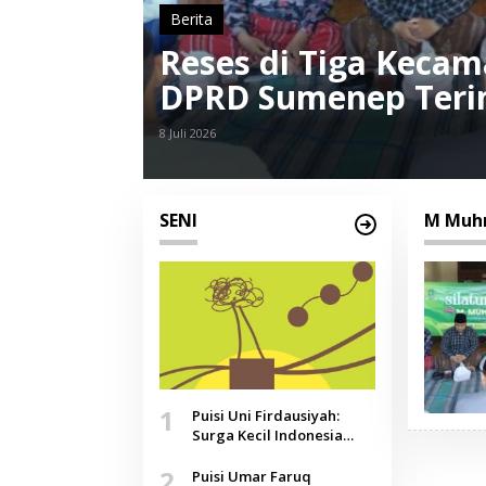
Berita
Reses di Tiga Kecama
DPRD Sumenep Terim
Sampah
8 Juli 2026
SENI
M Muhr
1
Puisi Uni Firdausiyah:
Surga Kecil Indonesia
yang Tak Lagi Perawan,
2
Doa yang Jauh, Narasi
Puisi Umar Faruq