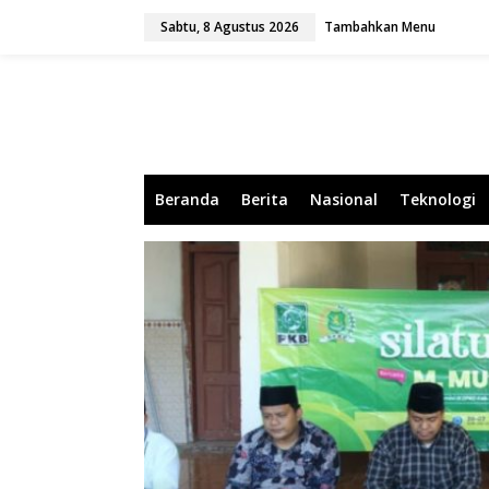
L
Sabtu, 8 Agustus 2026
Tambahkan Menu
e
w
a
t
i
k
e
k
o
Beranda
Berita
Nasional
Teknologi
n
t
e
n