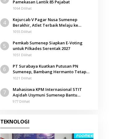
Pamekasan Lantik 85 Pejabat
1064 Dilihat
Kejurcab V Pagar Nusa Sumenep
4
Berakhir, Atlet Terbaik Melaju ke
Kejurwil Jatim
1055 Dilihat
Pemkab Sumenep Siapkan E-Voting
5
untuk Pilkades Serentak 2027
1051 Dilihat
PT Surabaya Kuatkan Putusan PN
6
Sumenep, Bambang Hermanto Tetap
Dinyatakan Pemilik Sah Tanah di
1021 Dilihat
Pamolokan
Mahasiswa KPM Internasional STIT
7
Aqidah Usymuni Sumenep Bantu
Pengurusan Jenazah WNI di Malaysia
977 Dilihat
TEKNOLOGI