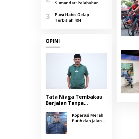
Agustus
Sumandar: Pelabuhan
Pasongsongan, Salopeng,
3
Selendang Benang Merah
Puisi Habis Gelap
Lombang
Terbitlah 404
OPINI
Tata Niaga Tembakau
Berjalan Tanpa
Instrumen, Benarkah
Negara Berpihak
Koperasi Merah
Putih dan Jalan
kepada Petani?
Panjang Menuju
Kesejahteraan