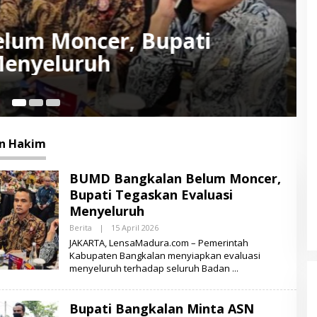
 Minta ASN Kreatif Hemat
Ketidakpastian Global
n Hakim
BUMD Bangkalan Belum Moncer,
Bupati Tegaskan Evaluasi
Menyeluruh
Berita
|
15 April 2026
O
L
JAKARTA, LensaMadura.com – Pemerintah
E
Kabupaten Bangkalan menyiapkan evaluasi
H
menyeluruh terhadap seluruh Badan
L
E
N
S
Bupati Bangkalan Minta ASN
A
M