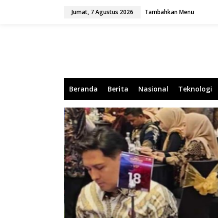
L
Jumat, 7 Agustus 2026
Tambahkan Menu
e
w
a
t
i
k
e
k
o
Beranda
Berita
Nasional
Teknologi
n
t
e
n