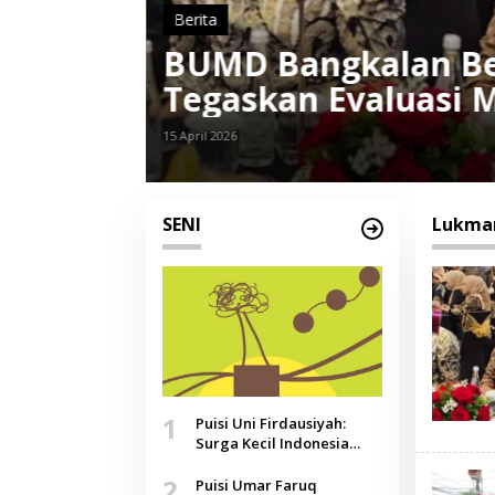
Berita
ati
Bupati Bangkalan
Energi di Tengah 
28 Maret 2026
SENI
Lukma
1
Puisi Uni Firdausiyah:
Surga Kecil Indonesia
yang Tak Lagi Perawan,
2
Doa yang Jauh, Narasi
Puisi Umar Faruq